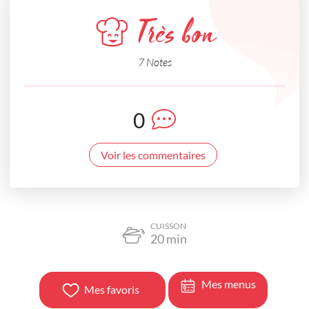
Très bon
7 Notes
0
Voir les commentaires
CUISSON
20
min
Mes menus
Mes favoris