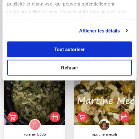
publicité et d'analyse, qui peuvent potentiellement
combiner celles-ci avec d'autres informations que vous
leur avez fournies ou qu'ils ont collectées lors de votre
utilisation de leurs services.
martine_mecoli
martine_mecoli
Afficher les détails
Purée aux épinards
Clafoutis aux salsifis
sans cook'in
sans cook'in
Tout autoriser
Refuser
valeriej_b8d6
martine_mecoli