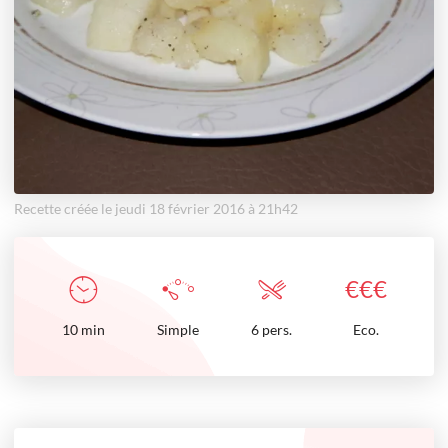
Recette créée le jeudi 18 février 2016 à 21h42
€
€
€
10
min
Simple
6 pers.
Eco.