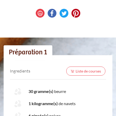
Préparation 1
Ingredients
Liste de courses
30 gramme(s)
beurre
1 kilogramme(s)
de navets
6 pincée(s)
poivre