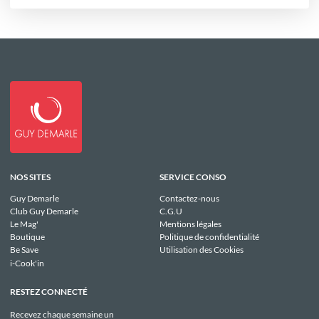
NOS SITES
SERVICE CONSO
Guy Demarle
Contactez-nous
Club Guy Demarle
C.G.U
Le Mag'
Mentions légales
Boutique
Politique de confidentialité
Be Save
Utilisation des Cookies
i-Cook'in
RESTEZ CONNECTÉ
Recevez chaque semaine un