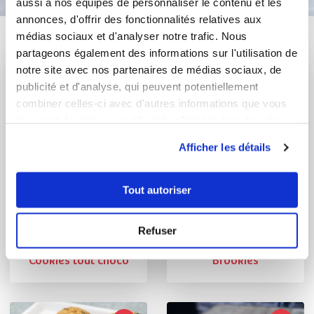
aussi à nos équipes de personnaliser le contenu et les
annonces, d'offrir des fonctionnalités relatives aux
Vous aimerez aussi ...
médias sociaux et d'analyser notre trafic. Nous
partageons également des informations sur l'utilisation de
notre site avec nos partenaires de médias sociaux, de
publicité et d'analyse, qui peuvent potentiellement
combiner celles-ci avec d'autres informations que vous
leur avez fournies ou qu'ils ont collectées lors de votre
utilisation de leurs services.
Afficher les détails
Tout autoriser
Fanny Chavouet
Nathalie Gobin
Refuser
Conseillère Guy Demarle
Conseillère Guy Demarle
Cookies tout choco
Brookies