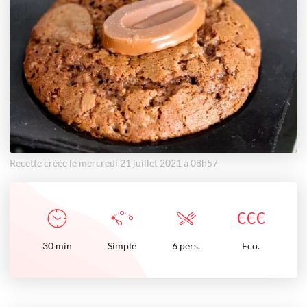
Recette créée le mercredi 21 juillet 2021 à 08h57
€
€
€
30
min
Simple
6 pers.
Eco.