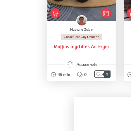
Nathalie Gobin
Conseillère Guy Demarle
Muffins myrtilles Air Fryer
Aucune note
45
min
0
3