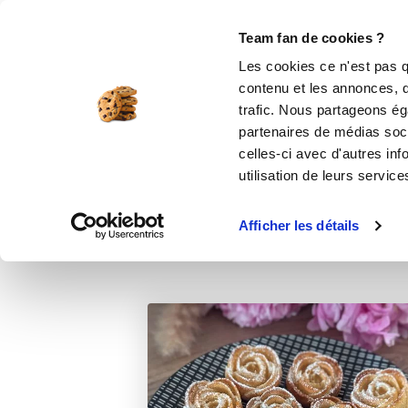
Le Club
i-Cook'in
Be Save
Boutique
Accueil
Recettes
Moelleux vanille
Team fan de cookies ?
Les cookies ce n'est pas q
contenu et les annonces, d'
trafic. Nous partageons éga
partenaires de médias soci
celles-ci avec d'autres inf
utilisation de leurs service
Afficher les détails