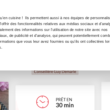
Canofea
Borealia
LE MAG
LA BOUTIQUE
RECETTES
u'en cuisine ! Ils permettent aussi à nos équipes de personnalis
Moelleux vanille
offrir des fonctionnalités relatives aux médias sociaux et d'anal
lement des informations sur l'utilisation de notre site avec nos
desserts
Tea time
aux, de publicité et d'analyse, qui peuvent potentiellement comb
ormations que vous leur avez fournies ou qu'ils ont collectées lor
s.
Angélique Faloppa
Conseillère Guy Demarle
PRÊT EN
30
min