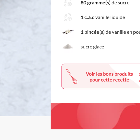
80 gramme(s)
de sucre
1 c.à.c
vanille liquide
1 pincée(s)
de vanille en po
sucre glace