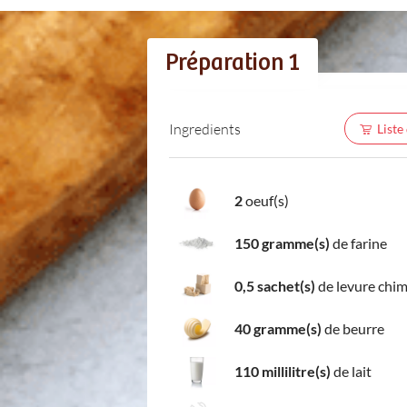
Préparation 1
Ingredients
Liste
2
oeuf(s)
150 gramme(s)
de farine
0,5 sachet(s)
de levure chi
40 gramme(s)
de beurre
110 millilitre(s)
de lait