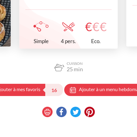
€
€
€
Simple
Eco.
4 pers.
CUISSON
25
min
jouter à mes favoris
Ajouter à un menu hebdom
16