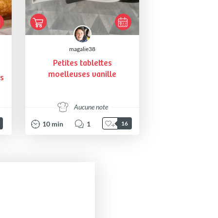
magalie38
Petites tablettes
moelleuses vanille
s
Aucune note
10
min
1
16