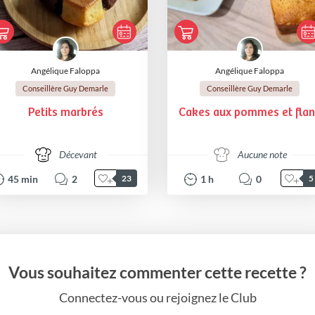
Angélique Faloppa
Angélique Faloppa
Conseillère Guy Demarle
Conseillère Guy Demarle
Petits marbrés
Cakes aux pommes et flan
Décevant
Aucune note
45
min
2
1
h
0
23
5
Vous souhaitez commenter cette recette ?
Connectez-vous ou rejoignez le Club