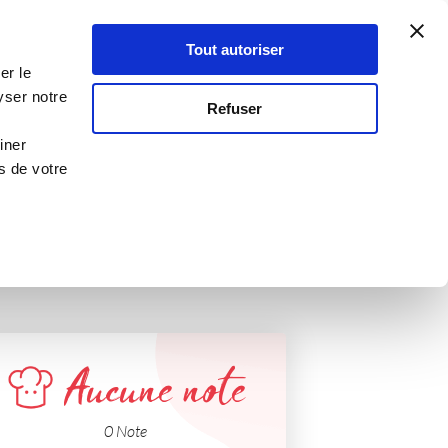
Atelier Culinaire
Le métier
Guy Demarle
Tout autoriser
Se connecter
S'inscrire
er le
yser notre
Refuser
iner
s de votre
Aucune note
0 Note