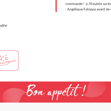
commande ! ⚠️ N’oublie surto
: Angélique Faloppa avant de 
udre
Bon appétit !