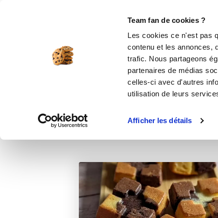
Le Club
i-Cook'in
Be Save
Boutique
Accueil
Recettes
Petits marbrés
Team fan de cookies ?
Les cookies ce n'est pas q
contenu et les annonces, d'
trafic. Nous partageons éga
partenaires de médias soci
celles-ci avec d'autres inf
utilisation de leurs service
Afficher les détails