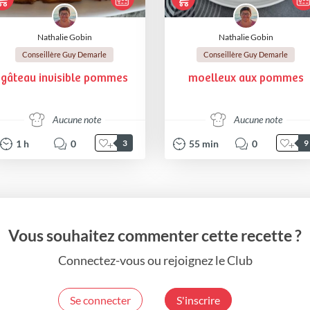
Nathalie Gobin
Nathalie Gobin
Conseillère Guy Demarle
Conseillère Guy Demarle
gâteau invisible pommes
moelleux aux pommes
Aucune note
Aucune note
1
h
0
55
min
0
3
9
Vous souhaitez commenter cette recette ?
Connectez-vous ou rejoignez le Club
Se connecter
S'inscrire