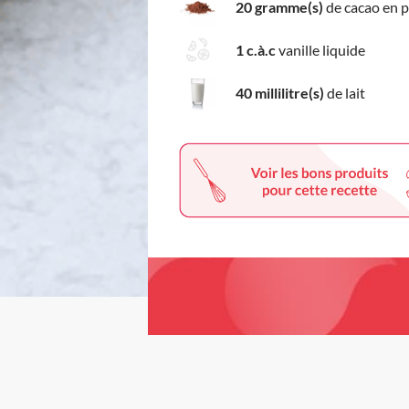
20 gramme(s)
de cacao en 
1 c.à.c
vanille liquide
40 millilitre(s)
de lait