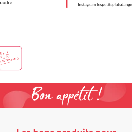
poudre
Instagram lespetitsplatsdange
Bon appétit !