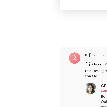
alf
lundi 9 
Décevant
Dans les ingr
épaisse.
An
Con
Bon
Oui
dem