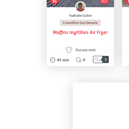
Nathalie Gobin
Conseillère Guy Demarle
Muffins myrtilles Air Fryer
Aucune note
45
min
0
3