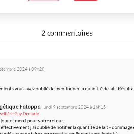
2 commentaires
septembre 2024 à 09h28
édients vous avez oublié de mentionner la quantité de lait. Résult
gélique Faloppa
lundi 9 septembre 2024 à 16h15
seillère Guy Demarle
jour et merci pour votre retour.
 effectivement j'ai oublié de notifier la quantité de lait - dommage
andé avant de faire votre recette car ils sont excellents 😉