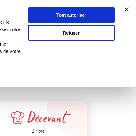
Atelier Culinaire
Le métier
Guy Demarle
Tout autoriser
Se connecter
S'inscrire
er le
yser notre
Refuser
iner
s de votre
Décevant
1 Note