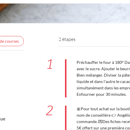
2 étapes
 de courses
1
Préchauffer le four à 180° Dan
avec le sucre. Ajouter le beurre
Bien mélanger. Diviser la pâte 
liquide et dans l'autre le cac
simultanément dans les empr
Enfourner pour 30 minutes.
2
🎀Pour tout achat sur la bouti
nom de conseillère 👉 Angéliq
que
commande. 💌Des fiches recet
5€ offert sur une première 