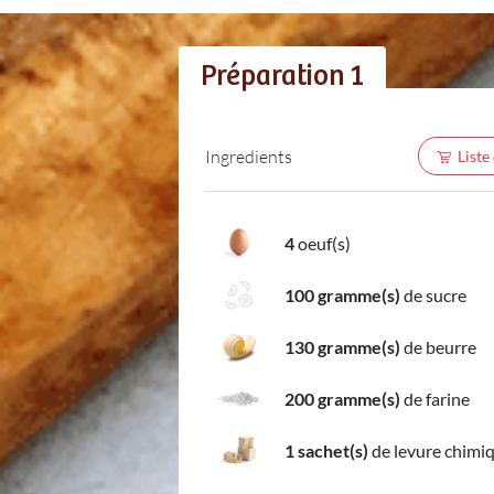
Préparation 1
Ingredients
Liste
4
oeuf(s)
100 gramme(s)
de sucre
130 gramme(s)
de beurre
200 gramme(s)
de farine
1 sachet(s)
de levure chimi