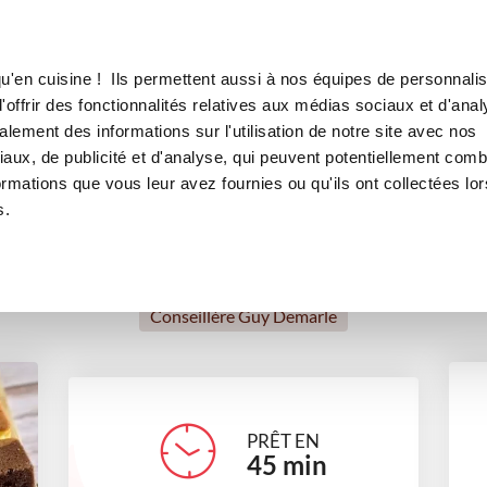
Canofea
Borealia
LE MAG
LA BOUTIQUE
RECETTES
u'en cuisine ! Ils permettent aussi à nos équipes de personnalis
Petits marbrés
offrir des fonctionnalités relatives aux médias sociaux et d'anal
lement des informations sur l'utilisation de notre site avec nos
desserts
Chocolat addict
Anniversaire
Tea time
aux, de publicité et d'analyse, qui peuvent potentiellement comb
ormations que vous leur avez fournies ou qu'ils ont collectées lor
s.
Angélique Faloppa
Conseillère Guy Demarle
PRÊT EN
45
min