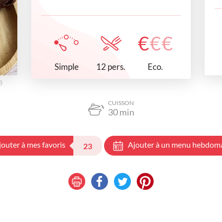
€
€
€
Simple
Eco.
12 pers.
8
CUISSON
30
min
jouter à mes favoris
Ajouter à un menu hebdom
23