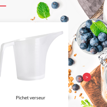
>
Pichet verseur
Arôme nat