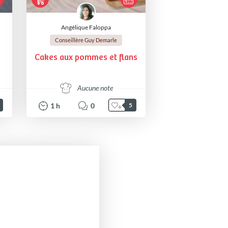
Angélique Faloppa
Conseillère Guy Demarle
Cakes aux pommes et flans
Aucune note
1
h
0
5