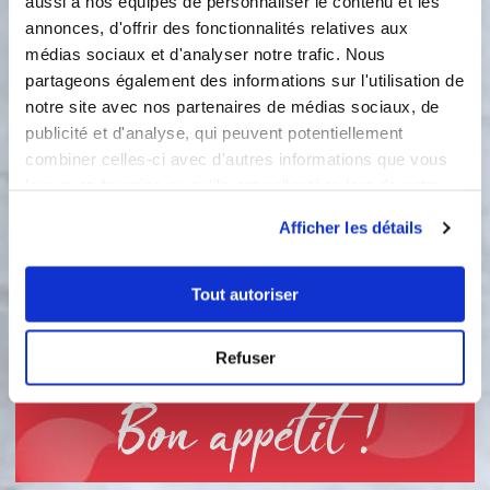
aussi à nos équipes de personnaliser le contenu et les
volume.
annonces, d'offrir des fonctionnalités relatives aux
médias sociaux et d'analyser notre trafic. Nous
2
Incorporer les farines et la poudre
partageons également des informations sur l'utilisation de
d’amandes délicatement en
notre site avec nos partenaires de médias sociaux, de
alternance avec le yaourt. Finir en
publicité et d'analyse, qui peuvent potentiellement
incorporant l’huile.
combiner celles-ci avec d'autres informations que vous
leur avez fournies ou qu'ils ont collectées lors de votre
3
Mettre la pâte précédente dans les
utilisation de leurs services.
empreintes donuts (ou autre) et
Afficher les détails
repartir les groseilles ( ou autres
fruits rouges) ainsi que le chocolat
Tout autoriser
blanc dans les moules. Cuire environ
18 min à 180/200°C . Laisser refroidir
et démouler.
Refuser
Bon appétit !