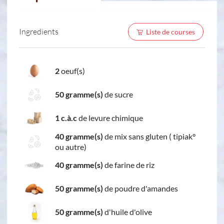
Ingredients
Liste de courses
2
oeuf(s)
50 gramme(s)
de sucre
1 c.à.c
de levure chimique
40 gramme(s)
de mix sans gluten ( tipiak°
ou autre)
40 gramme(s)
de farine de riz
50 gramme(s)
de poudre d'amandes
50 gramme(s)
d'huile d'olive