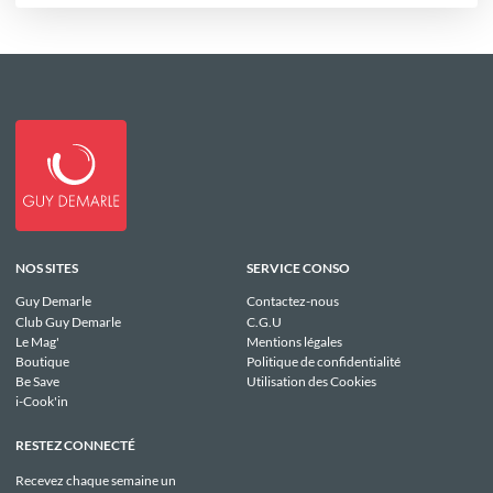
NOS SITES
SERVICE CONSO
Guy Demarle
Contactez-nous
Club Guy Demarle
C.G.U
Le Mag'
Mentions légales
Boutique
Politique de confidentialité
Be Save
Utilisation des Cookies
i-Cook'in
RESTEZ CONNECTÉ
Recevez chaque semaine un