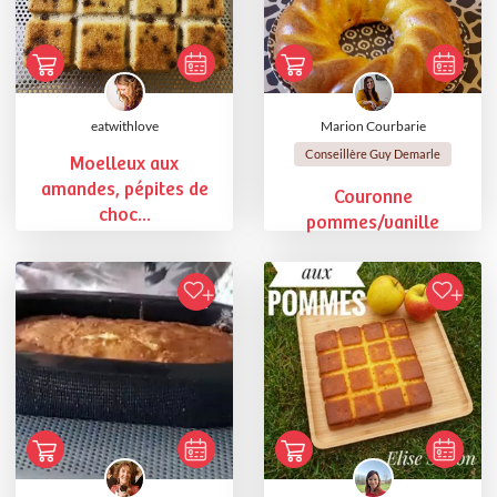
eatwithlove
Marion Courbarie
Conseillère Guy Demarle
Moelleux aux
amandes, pépites de
Couronne
choc...
pommes/vanille