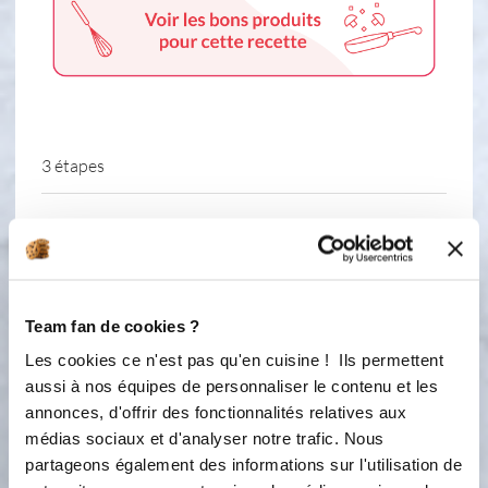
3 étapes
1
Étape 1 Préchauffer votre four à 180°
Mettre votre moule Napolitain sur
une plaque alu perforée. Foutter les
oeufs
Team fan de cookies ?
Les cookies ce n'est pas qu'en cuisine ! Ils permettent
2
Étape 2 Ajouter la compote de
aussi à nos équipes de personnaliser le contenu et les
pomme, le sucre de canne, la farine, la
annonces, d'offrir des fonctionnalités relatives aux
poudre d'amande, la fécule, la levure
médias sociaux et d'analyser notre trafic. Nous
bien mélanger pour avoir une
partageons également des informations sur l'utilisation de
consistance fluide. Mettre dans les