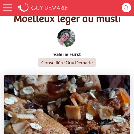
Accueil
Recettes
Moelleux léger au musli
Moelleux léger au musli
Valerie Furst
Conseillère Guy Demarle