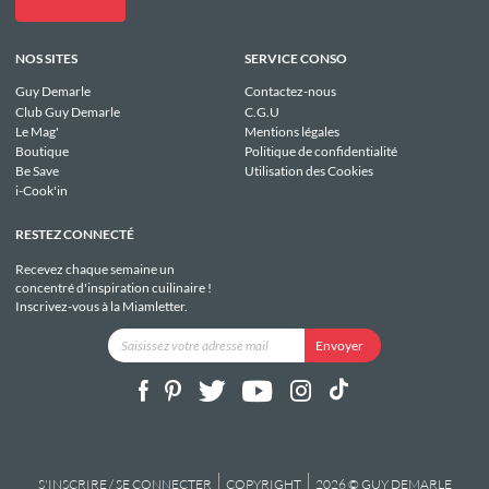
NOS SITES
SERVICE CONSO
Guy Demarle
Contactez-nous
Club Guy Demarle
C.G.U
Le Mag'
Mentions légales
Boutique
Politique de confidentialité
Be Save
Utilisation des Cookies
i-Cook'in
RESTEZ CONNECTÉ
Recevez chaque semaine un
concentré d'inspiration cuilinaire !
Inscrivez-vous à la Miamletter.
S'INSCRIRE / SE CONNECTER
COPYRIGHT
2026 © GUY DEMARLE