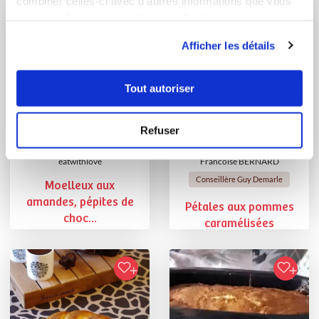
combiner celles-ci avec d'autres informations que vous
leur avez fournies ou qu'ils ont collectées lors de votre
utilisation de leurs services.
Afficher les détails
Tout autoriser
Refuser
eatwithlove
Francoise BERNARD
Conseillère Guy Demarle
Moelleux aux
amandes, pépites de
Pétales aux pommes
choc...
caramélisées