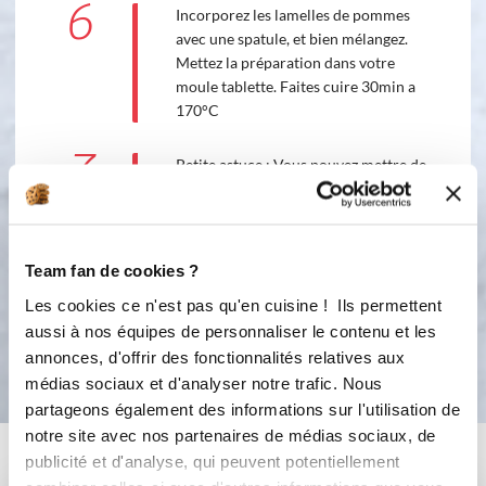
6
Incorporez les lamelles de pommes
avec une spatule, et bien mélangez.
Mettez la préparation dans votre
moule tablette. Faites cuire 30min a
170°C
7
Petite astuce : Vous pouvez mettre de
la gelee de coing pour donner un
aspect brillant. Ou du caramel au
beurre salé sur le dessus pour plus de
gourmandise!!
Team fan de cookies ?
Les cookies ce n'est pas qu'en cuisine ! Ils permettent
aussi à nos équipes de personnaliser le contenu et les
Bon appétit !
annonces, d'offrir des fonctionnalités relatives aux
médias sociaux et d'analyser notre trafic. Nous
partageons également des informations sur l'utilisation de
notre site avec nos partenaires de médias sociaux, de
Vous aimerez aussi ...
publicité et d'analyse, qui peuvent potentiellement