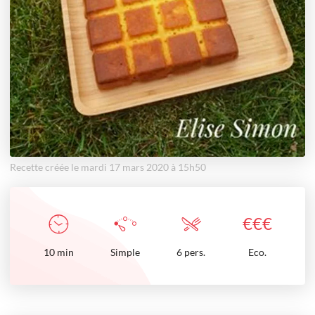
Recette créée le mardi 17 mars 2020 à 15h50
€
€
€
10
min
Simple
6 pers.
Eco.