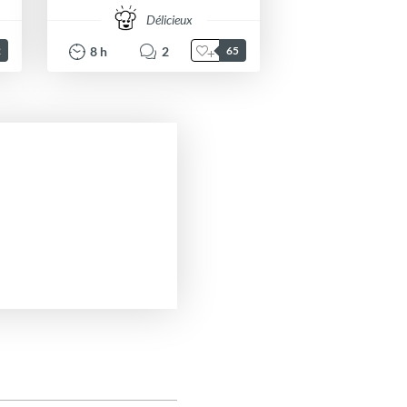
Délicieux
8
h
2
2
65