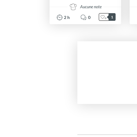
Aucune note
2
h
0
1