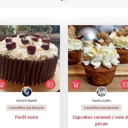
Annick Wadel
Sandra Lefin
Conseillère Guy Demarle
Conseillère Guy Demarle
Forêt noire
Cupcakes caramel / noix 
pécan