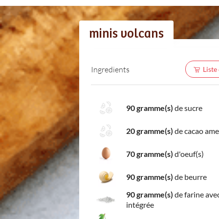
minis volcans
Ingredients
Liste
90 gramme(s)
de sucre
20 gramme(s)
de cacao ame
70 gramme(s)
d'oeuf(s)
90 gramme(s)
de beurre
90 gramme(s)
de farine ave
intégrée