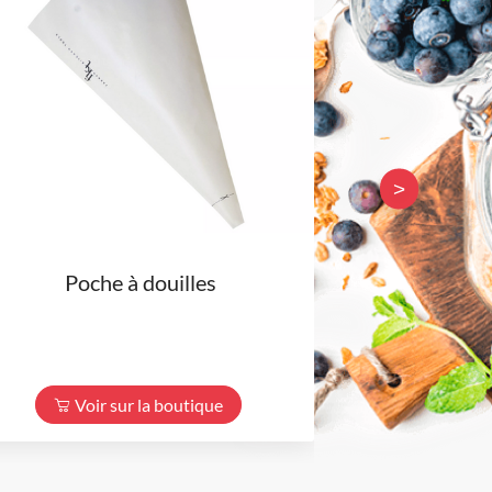
>
Poche à douilles
Support 
Voir sur la boutique
Voir