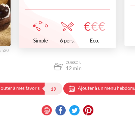
€
€
€
Simple
Eco.
6 pers.
15h20
CUISSON
12
min
jouter à mes favoris
Ajouter à un menu hebdom
19