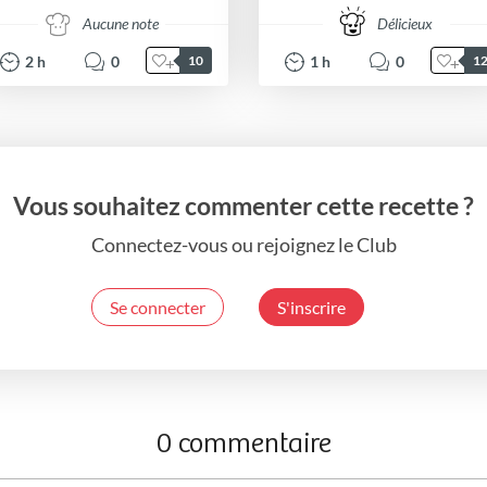
Aucune note
Délicieux
2
h
0
1
h
0
10
1
Vous souhaitez commenter cette recette ?
Connectez-vous ou rejoignez le Club
Se connecter
S'inscrire
0 commentaire