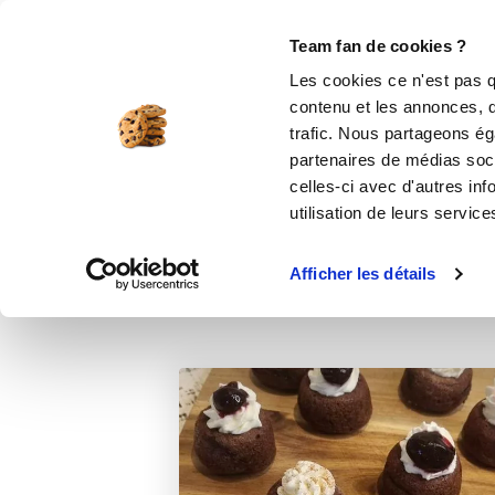
Le Club
i-Cook'in
Be Save
Boutique
Accueil
Recettes
Minis volcans choco
Team fan de cookies ?
Les cookies ce n'est pas q
contenu et les annonces, d'
trafic. Nous partageons éga
partenaires de médias soci
celles-ci avec d'autres inf
utilisation de leurs service
Afficher les détails