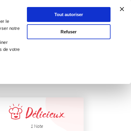
Atelier Culinaire
Le métier
Guy Demarle
Tout autoriser
Se connecter
S'inscrire
er le
s
yser notre
Refuser
ir
iner
s de votre
Délicieux
1 Note