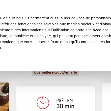
Canofea
Borealia
lat/cerises
LE MAG
LA BOUTIQUE
RECETTES
u'en cuisine ! Ils permettent aussi à nos équipes de personnalis
Minis volcans chocolat/cerise
offrir des fonctionnalités relatives aux médias sociaux et d'anal
lement des informations sur l'utilisation de notre site avec nos
desserts
Repas de fête
Petits gourmands
Pour recevo
aux, de publicité et d'analyse, qui peuvent potentiellement comb
ormations que vous leur avez fournies ou qu'ils ont collectées lor
s.
Sandra Lefin
Conseillère Guy Demarle
PRÊT EN
30
min