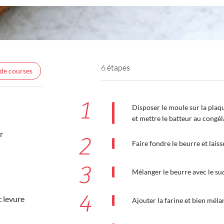
6 étapes
 de courses
1
Disposer le moule sur la plaq
et mettre le batteur au congél
r
2
Faire fondre le beurre et laisse
3
Mélanger le beurre avec le suc
4
c levure
Ajouter la farine et bien méla