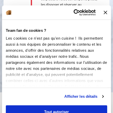
les disposer et réserver au
réfrigérateur. 3/ Mélanger la poudre
d’amande + le sucre + 2 œufs + crème
ou yaourt 4/ Déposer une noisette de
Nutella dans chaque tartelettes 5/
Team fan de cookies ?
Recouvrer le Nutella de la
préparation 6/ Faire cuire 15 à 20
Les cookies ce n'est pas qu'en cuisine ! Ils permettent
minutes à 200° = jusqu’à ce que les
aussi à nos équipes de personnaliser le contenu et les
tartelettes soient dorées. A déguster
annonces, d'offrir des fonctionnalités relatives aux
tièdes ou froides
médias sociaux et d'analyser notre trafic. Nous
partageons également des informations sur l'utilisation de
notre site avec nos partenaires de médias sociaux, de
Bon appétit !
publicité et d'analyse, qui peuvent potentiellement
combiner celles-ci avec d'autres informations que vous
leur avez fournies ou qu'ils ont collectées lors de votre
utilisation de leurs services.
Afficher les détails
Vous aimerez aussi ...
Tout autoriser