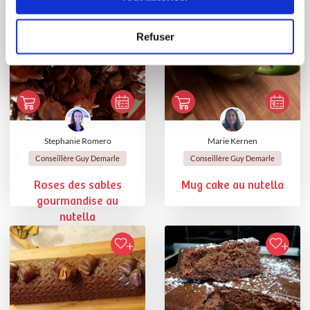
Refuser
Stephanie Romero
Marie Kernen
Conseillère Guy Demarle
Conseillère Guy Demarle
Roses des sables
Mug cake au nutella
gourmandise au
nutella