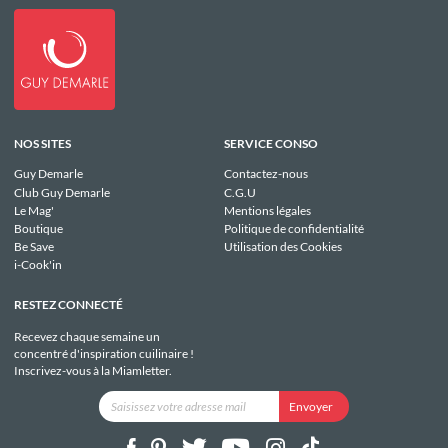
NOS SITES
SERVICE CONSO
Guy Demarle
Contactez-nous
Club Guy Demarle
C.G.U
Le Mag'
Mentions légales
Boutique
Politique de confidentialité
Be Save
Utilisation des Cookies
i-Cook'in
RESTEZ CONNECTÉ
Recevez chaque semaine un
concentré d'inspiration cuilinaire !
Inscrivez-vous à la Miamletter.