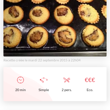
Recette créée le mardi 22 septembre 2015 à 22h04
€
€
€
20
min
Simple
2 pers.
Eco.