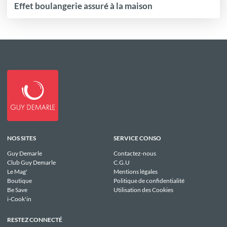
Effet boulangerie assuré à la maison
NOS SITES
SERVICE CONSO
Guy Demarle
Contactez-nous
Club Guy Demarle
C.G.U
Le Mag'
Mentions légales
Boutique
Politique de confidentialité
Be Save
Utilisation des Cookies
i-Cook'in
RESTEZ CONNECTÉ