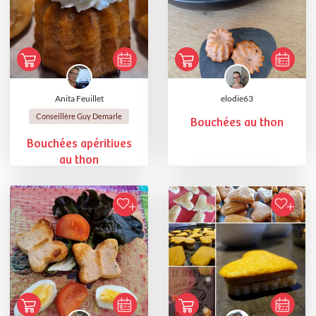
Anita Feuillet
elodie63
Conseillère Guy Demarle
Bouchées au thon
Bouchées apéritives
au thon