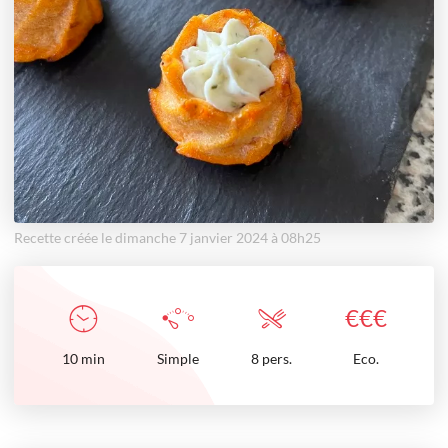
Recette créée le dimanche 7 janvier 2024 à 08h25
€
€
€
10
min
Simple
8 pers.
Eco.