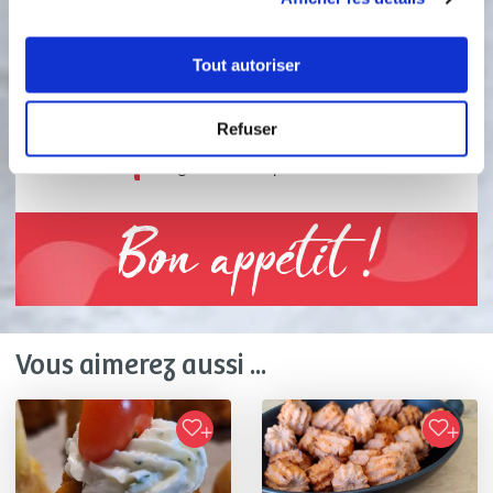
1 étape
Tout autoriser
1
Placez le fromage fouetté dans une
poche à douille munie d’une douille.
Refuser
Une fois démoulée et refroidie
garnissez les spirales.
Bon appétit !
Vous aimerez aussi ...