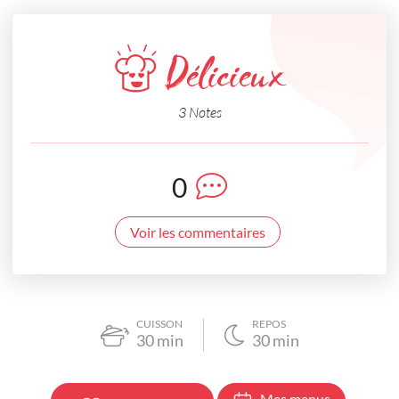
Délicieux
3 Notes
0
Voir les commentaires
CUISSON
REPOS
30
min
30
min
Mes menus