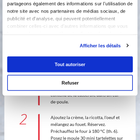
partageons également des informations sur l'utilisation de
notre site avec nos partenaires de médias sociaux, de
publicité et d'analyse, qui peuvent potentiellement
combiner celles-ci avec d'autres informations que vous
leur avez fournies ou qu'ils ont collectées lors de votre
utilisation de leurs services.
2 étapes
Afficher les détails
1
Tout autoriser
Dans une casserole, faites fondre le
beurre. Ajoutez les épinards, salez,
poivrez, muscadez et faites-les cuire
Refuser
une dizaine de minutes. Versez le
contenu de la casserole dans un cul-
de-poule.
2
Ajoutez la crème, la ricotta, l'oeuf et
mélangez au fouet. Réservez.
Préchauffez le four à 180 °C (th. 6).
Posez le moule 30 mini tartelettes sur