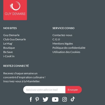
NOS SITES
SERVICE CONSO
Guy Demarle
Contactez-nous
Club Guy Demarle
C.G.U
Le Mag'
Mentions légales
Boutique
Politique de confidentialité
Be Save
Utilisation des Cookies
i-Cook'in
RESTEZ CONNECTÉ
Recevez chaque semaine un
concentré d'inspiration cuilinaire !
Inscrivez-vous à la Miamletter.