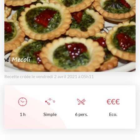
Recette créée le vendredi 2 avril 2021 à 05h11
€
€
€
1
h
Simple
6 pers.
Eco.