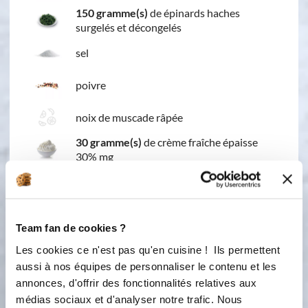
150 gramme(s)
de épinards haches
surgelés et décongelés
sel
poivre
noix de muscade râpée
30 gramme(s)
de crème fraîche épaisse
30% mg
50 gramme(s)
de ricotta
1
oeuf moyen de 50 g
Team fan de cookies ?
15
tomates séchées à l'huile
Les cookies ce n'est pas qu'en cuisine ! Ils permettent
aussi à nos équipes de personnaliser le contenu et les
annonces, d'offrir des fonctionnalités relatives aux
médias sociaux et d'analyser notre trafic. Nous