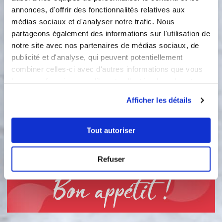
annonces, d'offrir des fonctionnalités relatives aux
3
médias sociaux et d'analyser notre trafic. Nous
Ajoutez au mélange précédent , le
partageons également des informations sur l'utilisation de
sucre vanillé, la farine et le mélange
notre site avec nos partenaires de médias sociaux, de
chocolat + beurre
publicité et d'analyse, qui peuvent potentiellement
4
combiner celles-ci avec d'autres informations que vous
Séparer la pâte en 3 portions Ajoutez
leur avez fournies ou qu'ils ont collectées lors de votre
les pistaches, les amandes et les
utilisation de leurs services.
pépites de chocolat dans les
Afficher les détails
préparations
5
Verser dans les moules ( ici moule
Tout autoriser
petites tablettes Guy demarle ) et
enfournez pendant 15min
Refuser
Bon appétit !