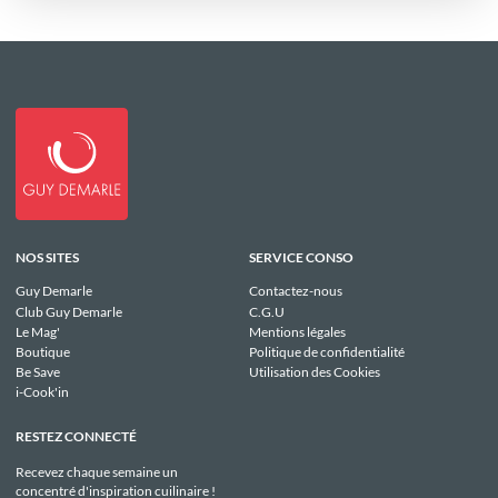
NOS SITES
SERVICE CONSO
Guy Demarle
Contactez-nous
Club Guy Demarle
C.G.U
Le Mag'
Mentions légales
Boutique
Politique de confidentialité
Be Save
Utilisation des Cookies
i-Cook'in
RESTEZ CONNECTÉ
Recevez chaque semaine un
concentré d'inspiration cuilinaire !