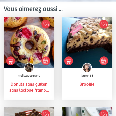
Vous aimerez aussi ...
melissadesgrand
laureh68
Donuts sans gluten
Brookie
sans lactose framb...