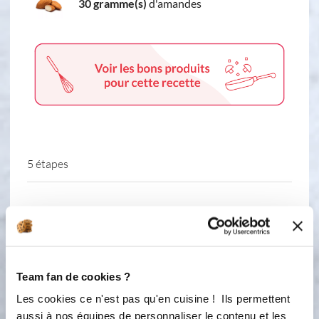
30 gramme(s)
d'amandes
5 étapes
1
Préchauffer le four à 170° Faire
fondre le chocolat avec le beurre au
micro ondes
Team fan de cookies ?
2
Pendant ce temps, dans un cul de
Les cookies ce n'est pas qu'en cuisine ! Ils permettent
poule, battez les œufs et le sucre afin
aussi à nos équipes de personnaliser le contenu et les
que le mélange blanchisse