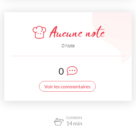
Aucune note
0 Note
0
Voir les commentaires
CUISSON
14
min