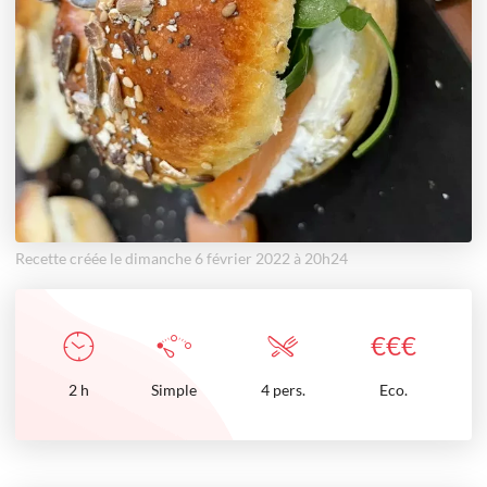
Recette créée le dimanche 6 février 2022 à 20h24
€
€
€
2
h
Simple
4 pers.
Eco.