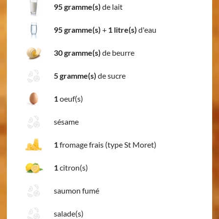
95 gramme(s)
de lait
95 gramme(s)
+
1 litre(s)
d'eau
30 gramme(s)
de beurre
5 gramme(s)
de sucre
1
oeuf(s)
sésame
1
fromage frais (type St Moret)
1
citron(s)
saumon fumé
salade(s)