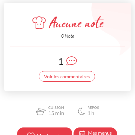
Aucune note
0 Note
1
Voir les commentaires
CUISSON
REPOS
15
min
1
h
Mes menus