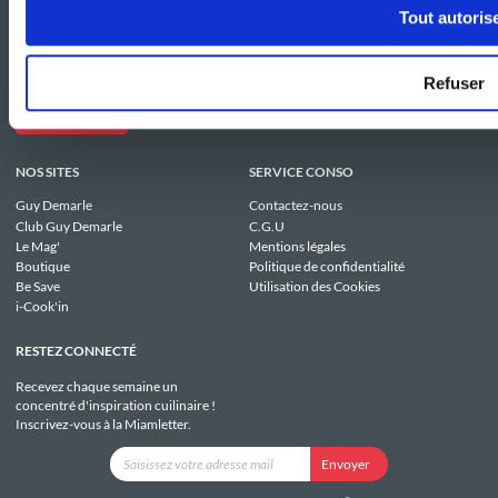
Tout autoris
Refuser
NOS SITES
SERVICE CONSO
Guy Demarle
Contactez-nous
Club Guy Demarle
C.G.U
Le Mag'
Mentions légales
Boutique
Politique de confidentialité
Be Save
Utilisation des Cookies
i-Cook'in
RESTEZ CONNECTÉ
Recevez chaque semaine un
concentré d'inspiration cuilinaire !
Inscrivez-vous à la Miamletter.