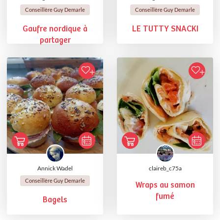
Conseillère Guy Demarle
Conseillère Guy Demarle
Gaufre nordique à
LE TUTTY SNACKI
partager
Annick Wadel
claireb_c75a
Conseillère Guy Demarle
Wraps au samon
fumé
Bagels