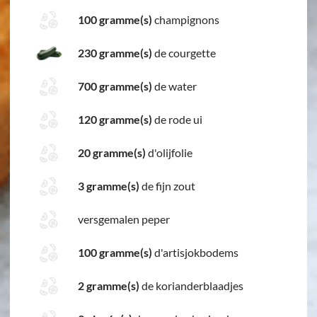
100 gramme(s)
champignons
230 gramme(s)
de courgette
700 gramme(s)
de water
120 gramme(s)
de rode ui
20 gramme(s)
d'olijfolie
3 gramme(s)
de fijn zout
versgemalen peper
100 gramme(s)
d'artisjokbodems
2 gramme(s)
de korianderblaadjes