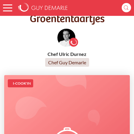
Accueil
Recettes
Groententaartjes
Groententaartjes
Chef Ulric Durnez
Chef Guy Demarle
I-COOK'IN