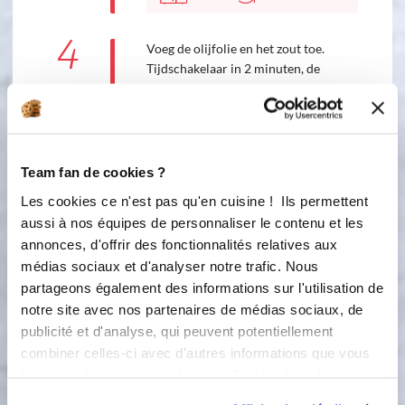
4
Voeg de olijfolie en het zout toe.
Tijdschakelaar in 2 minuten, de
temperatuur op 80°C en de snelheid
op 2.
80 °C
2
min
Team fan de cookies ?
2
Les cookies ce n'est pas qu'en cuisine ! Ils permettent
5
aussi à nos équipes de personnaliser le contenu et les
Voeg de in 4 gesneden
annonces, d'offrir des fonctionnalités relatives aux
artisjokbodems en versgemalen peper
médias sociaux et d'analyser notre trafic. Nous
(4 draaien van de pepermolen) toe.
Tijdschakelaar op 4 minuten, de
partageons également des informations sur l'utilisation de
temperatuur op 80°C en de snelheid
notre site avec nos partenaires de médias sociaux, de
op 2. Verwijder tijdens het koken de
publicité et d'analyse, qui peuvent potentiellement
maatbeker om de stoom van het
combiner celles-ci avec d'autres informations que vous
koken te laten ontsnappen.
leur avez fournies ou qu'ils ont collectées lors de votre
utilisation de leurs services.