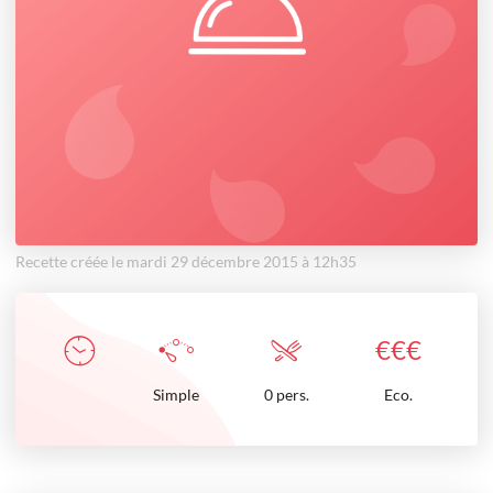
Recette créée le mardi 29 décembre 2015 à 12h35
€
€
€
Simple
0 pers.
Eco.