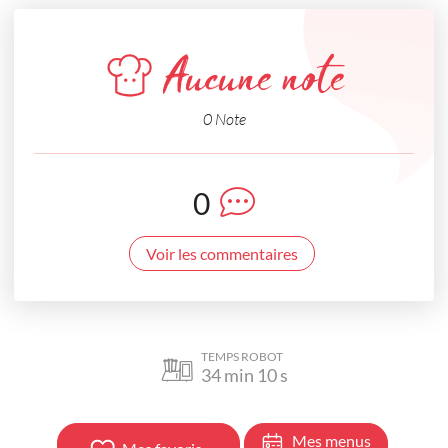
Aucune note
0 Note
0
Voir les commentaires
TEMPS ROBOT
34
min
10
s
Mes menus