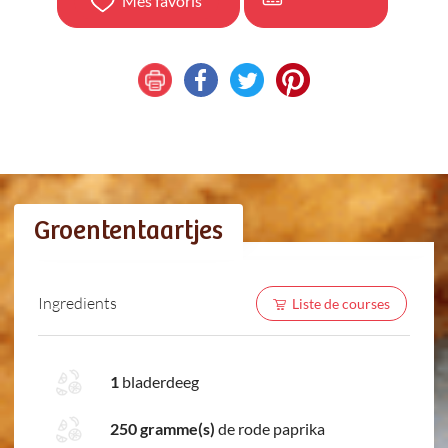
Mes favoris
Groententaartjes
Ingredients
Liste de courses
1
bladerdeeg
250 gramme(s)
de rode paprika