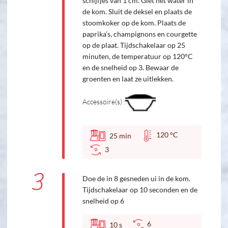
schijfjes van 1 cm. Giet het water in
de kom. Sluit de deksel en plaats de
stoomkoker op de kom. Plaats de
paprika’s, champignons en courgette
op de plaat. Tijdschakelaar op 25
minuten, de temperatuur op 120°C
en de snelheid op 3. Bewaar de
groenten en laat ze uitlekken.
Accessoire(s) :
120 °C
25
min
3
3
Doe de in 8 gesneden ui in de kom.
Tijdschakelaar op 10 seconden en de
snelheid op 6
6
10
s