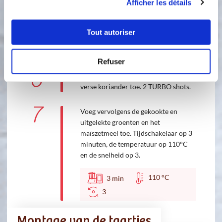
Accessoire(s) :
Afficher les détails
Tout autoriser
80 °C
4
min
2
Refuser
6
Voeg de gemalen koriander en de
verse koriander toe. 2 TURBO shots.
7
Voeg vervolgens de gekookte en
uitgelekte groenten en het
maïszetmeel toe. Tijdschakelaar op 3
minuten, de temperatuur op 110°C
en de snelheid op 3.
110 °C
3
min
3
Montage van de taartjes