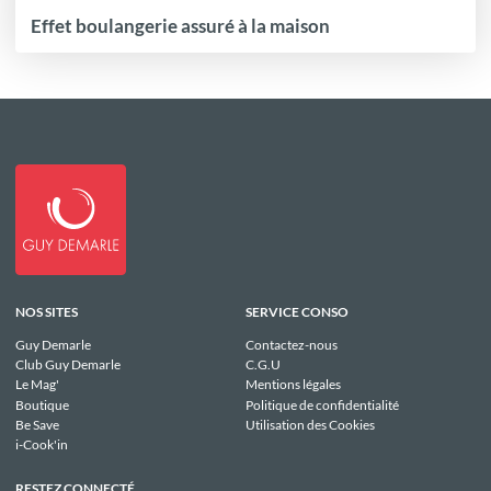
Effet boulangerie assuré à la maison
NOS SITES
SERVICE CONSO
Guy Demarle
Contactez-nous
Club Guy Demarle
C.G.U
Le Mag'
Mentions légales
Boutique
Politique de confidentialité
Be Save
Utilisation des Cookies
i-Cook'in
RESTEZ CONNECTÉ