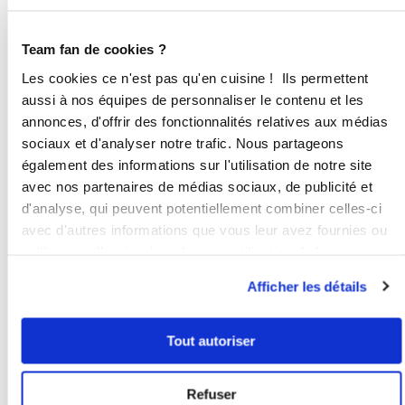
robot). Saler et ajouter de l'aneth.
Verser la pâte dans les empreintes du
moule. Faire cuire 15 minutes.
Team fan de cookies ?
Démouler et poser sur un plateau de
Les cookies ce n'est pas qu'en cuisine ! Ils permettent
service. Dans la poche munie d'une
aussi à nos équipes de personnaliser le contenu et les
douille, déposer le fromage frais (
annonces, d'offrir des fonctionnalités relatives aux médias
type St Morêt - madame Loïc...) et
sociaux et d'analyser notre trafic. Nous partageons
pocher sur les gauffres. Ajouter des
également des informations sur l'utilisation de notre site
tranches de saumon fumé sur le
dessus. Parsemer d'aneth.
avec nos partenaires de médias sociaux, de publicité et
d'analyse, qui peuvent potentiellement combiner celles-ci
2
avec d'autres informations que vous leur avez fournies ou
🎀Pour tout achat sur la boutique en
ligne, n'oubliez pas d'ajouter mon
qu'ils ont collectées lors de votre utilisation de leurs
nom de conseillère 👉 Angélique
services.
Afficher les détails
Faloppa avant de valider votre
commande. 💌Des fiches recettes
exclusives envoyées 🎁Et toujours 5€
Tout autoriser
offert sur une première commande
(en mp) Retrouvez toutes mes
recettes et vidéos sur ma page
Refuser