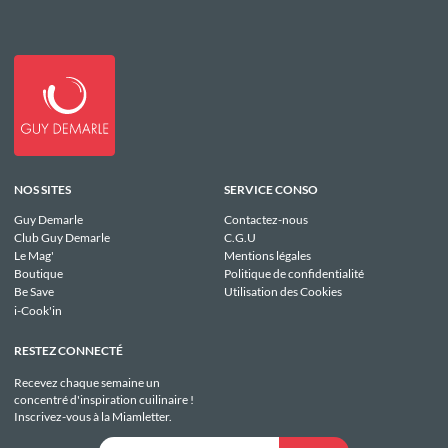
NOS SITES
SERVICE CONSO
Guy Demarle
Contactez-nous
Club Guy Demarle
C.G.U
Le Mag'
Mentions légales
Boutique
Politique de confidentialité
Be Save
Utilisation des Cookies
i-Cook'in
RESTEZ CONNECTÉ
Recevez chaque semaine un
concentré d'inspiration cuilinaire !
Inscrivez-vous à la Miamletter.