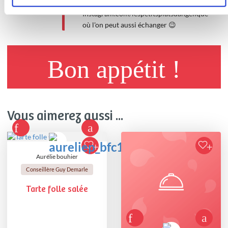
Instagram
Instagram.com/lespetitsplatsdangelique
où l'on peut aussi échanger 😉
Bon appétit !
Vous aimerez aussi ...
Aurélie bouhier
Conseillère Guy Demarle
Tarte folle salée