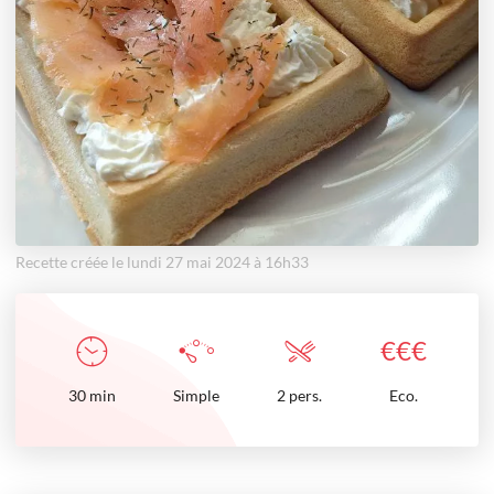
Recette créée le lundi 27 mai 2024 à 16h33
€
€
€
30
min
Simple
2 pers.
Eco.