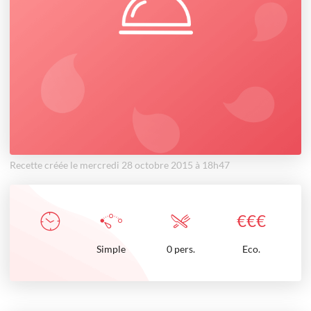
Recette créée le mercredi 28 octobre 2015 à 18h47
€
€
€
Simple
0 pers.
Eco.