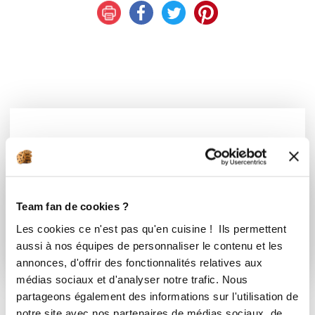
Vous souhaitez commenter cette recette
?
Connectez-vous ou rejoignez le Club
Team fan de cookies ?
Les cookies ce n'est pas qu'en cuisine ! Ils permettent
Se connecter
S'inscrire
aussi à nos équipes de personnaliser le contenu et les
annonces, d'offrir des fonctionnalités relatives aux
médias sociaux et d'analyser notre trafic. Nous
partageons également des informations sur l'utilisation de
notre site avec nos partenaires de médias sociaux, de