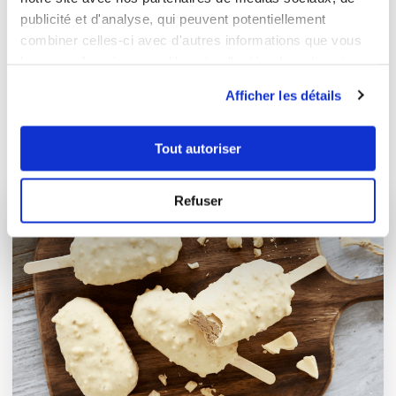
0 commentaire
publicité et d'analyse, qui peuvent potentiellement
combiner celles-ci avec d'autres informations que vous
leur avez fournies ou qu'ils ont collectées lors de votre
utilisation de leurs services.
Afficher les détails
Tout autoriser
À la une en ce moment
Refuser