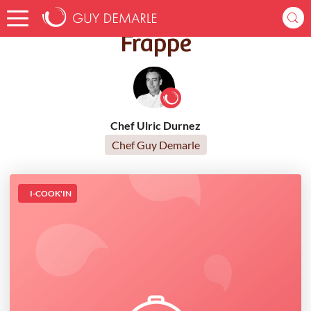
Accueil
Recettes
Frappè
Frappè
Chef Ulric Durnez
Chef Guy Demarle
I-COOK'IN