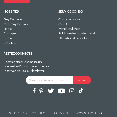
NOS SITES
SERVICE CONSO
Guy Demarle
Contactez-nous
Club Guy Demarle
C.G.U
Le Mag'
Mentions légales
Boutique
Politique de confidentialité
Be Save
Utilisation des Cookies
i-Cook'in
RESTEZ CONNECTÉ
Recevez chaque semaine un
concentré d'inspiration cuilinaire !
Inscrivez-vous à la Miamletter.
S'INSCRIRE / SE CONNECTER
COPYRIGHT
2026 © GUY DEMARLE