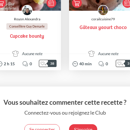
Royon Alexandra
corailcuisine79
Conseillère Guy Demarle
Gâteaux yaourt choco
Cupcake bounty
Aucune note
Aucune note
2
h
15
0
40
min
0
38
3
Vous souhaitez commenter cette recette ?
Connectez-vous ou rejoignez le Club
Se connecter
S'inscrire