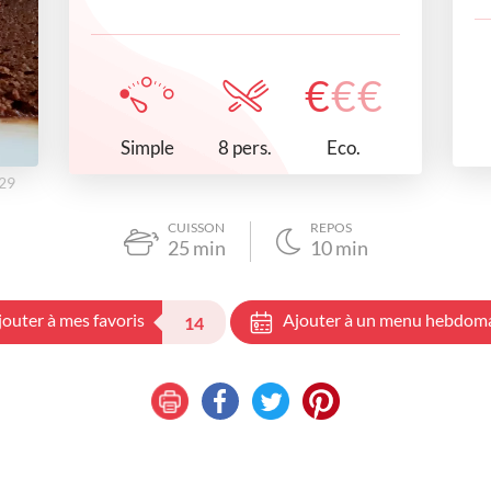
€
€
€
Simple
Eco.
8 pers.
h29
CUISSON
REPOS
25
min
10
min
jouter à mes favoris
Ajouter à un menu hebdom
14