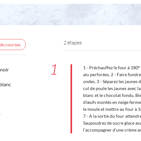
2 étapes
 de courses
1
1 - Préchauffez le four à 180°
noir
alu perforées. 2 - Faire fondr
ondes. 3 - Séparez les jaunes 
blanc
cul de poule les jaunes avec l
blanc et le chocolat fondu. Bi
d’œufs montés en neige ferme e
le moule et mettre au four à 
e
7 - A la sortie du four attend
Saupoudrez de sucre glace ava
l'accompagner d'une crème an