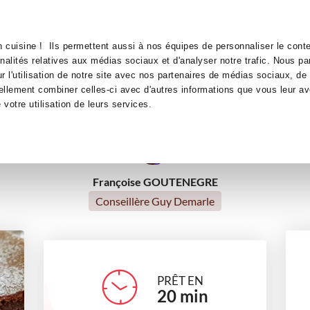
Canofea
Borealia
t Léger
LE MAG
LA BOUTIQUE
RECETTES
 cuisine ! Ils permettent aussi à nos équipes de personnaliser le conte
Fondant au Chocolat Léger
nnalités relatives aux médias sociaux et d'analyser notre trafic. Nous p
 l'utilisation de notre site avec nos partenaires de médias sociaux, de 
ellement combiner celles-ci avec d'autres informations que vous leur av
desserts
e votre utilisation de leurs services.
Françoise GOUTENEGRE
Conseillère Guy Demarle
PRÊT EN
20
min