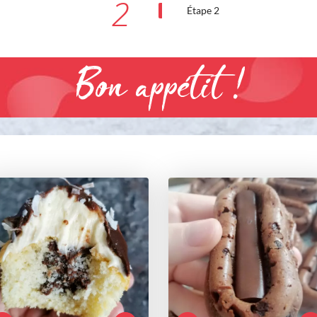
2
Étape 2
Bon appétit !