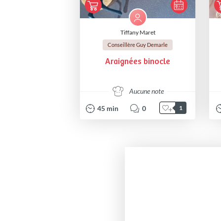
Tiffany Maret
Conseillère Guy Demarle
Araignées binocle
Aucune note
45
min
0
1