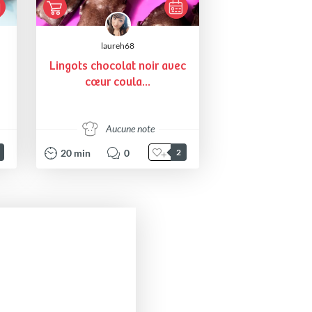
laureh68
Lingots chocolat noir avec
cœur coula...
Aucune note
20
min
0
2