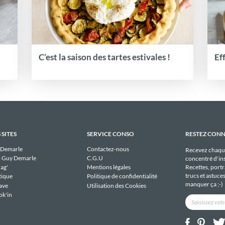
C’est la saison des tartes estivales !
Ef
 SITES
SERVICE CONSO
RESTEZ CON
 Demarle
Contactez-nous
Recevez chaqu
 Guy Demarle
C.G.U
concentré d'ins
Recettes, portra
ag'
Mentions légales
trucs et astuce
tique
Politique de confidentialité
manquer ça ;-)
ave
Utilisation des Cookies
ok'in