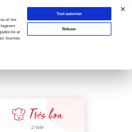
Atelier Culinaire
Le métier
Guy Demarle
Tout autoriser
Se connecter
S'inscrire
nu et les
artageons
Refuser
publicité et
ez fournies
Très bon
1 Note