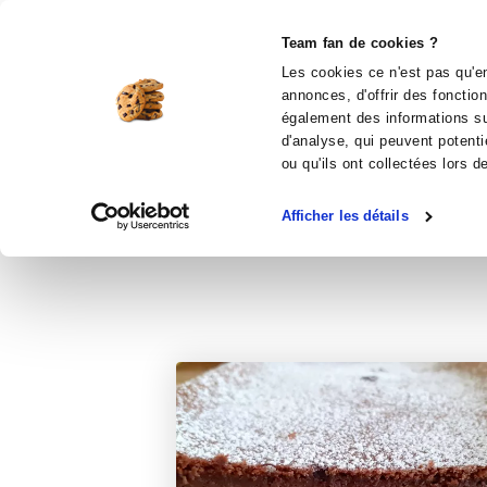
Le Club
i-Cook'in
Be Save
Boutique
Accueil
Recettes
Fondant au Chocola
Team fan de cookies ?
Les cookies ce n'est pas qu'en
annonces, d'offrir des fonctio
également des informations sur
d'analyse, qui peuvent potenti
ou qu'ils ont collectées lors d
Afficher les détails