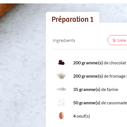
Préparation 1
Ingredients
Liste
200 gramme(s)
de chocolat 
200 gramme(s)
de fromage 
35 gramme(s)
de farine
50 gramme(s)
de cassonad
4
oeuf(s)