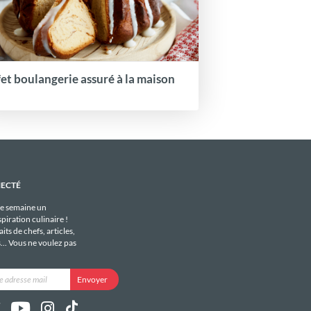
fet boulangerie assuré à la maison
NECTÉ
e semaine un
piration culinaire !
its de chefs, articles,
s... Vous ne voulez pas