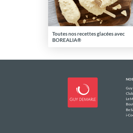
Toutes nos recettes glacées avec
BOREALIA®
NOS
Guy
Club
Le M
Bou
Be S
i-Co