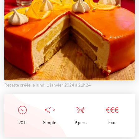
Recette créée le lundi 1 janvier 2024 à 21h24
€
€
€
20
h
Simple
9 pers.
Eco.