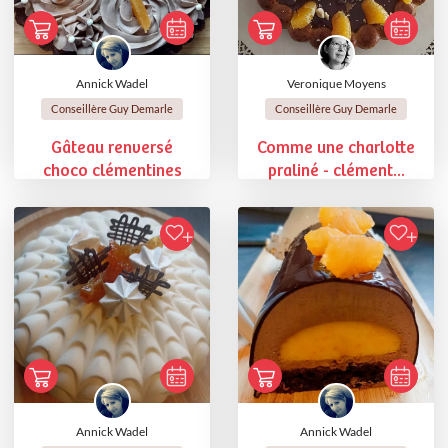
Annick Wadel
Veronique Moyens
Conseillère Guy Demarle
Conseillère Guy Demarle
Gâteau renversé
Comme une charlotte
choco clémentines
praliné - clément...
Annick Wadel
Annick Wadel