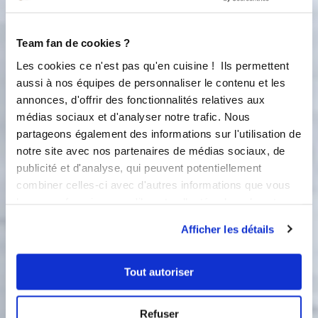
45 gramme(s)
de poudre d'amandes
60 gramme(s)
de sucre glace
Team fan de cookies ?
Les cookies ce n'est pas qu'en cuisine ! Ils permettent
30 gramme(s)
de farine
aussi à nos équipes de personnaliser le contenu et les
annonces, d'offrir des fonctionnalités relatives aux
60 gramme(s)
de blanc(s) d’œuf(s)
médias sociaux et d'analyser notre trafic. Nous
partageons également des informations sur l'utilisation de
50 gramme(s)
de beurre fondu
notre site avec nos partenaires de médias sociaux, de
publicité et d'analyse, qui peuvent potentiellement
1/2 zeste(s)
d'orange(s)
combiner celles-ci avec d'autres informations que vous
1
clémentine confite
leur avez fournies ou qu'ils ont collectées lors de votre
utilisation de leurs services.
Afficher les détails
Tout autoriser
Refuser