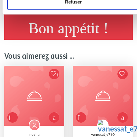
enrobages de votre choix.
Refuser
Bon appétit !
Vous aimerez aussi ...
nozha
vanessat_e760