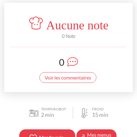
Aucune note
0 Note
0
Voir les commentaires
TEMPS ROBOT
FROID
2
min
15
min
Mes menus