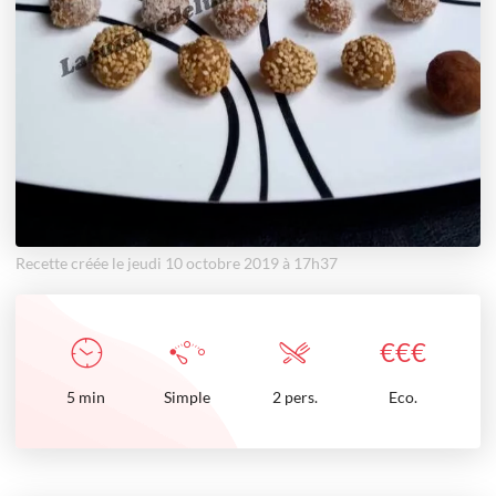
Recette créée le jeudi 10 octobre 2019 à 17h37
€
€
€
5
min
Simple
2 pers.
Eco.