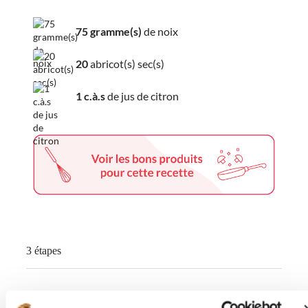
75 gramme(s)
de noix
20
abricot(s) sec(s)
1 c.à.s
de jus de citron
3 étapes
Mettre dans le bol du robot les noix,