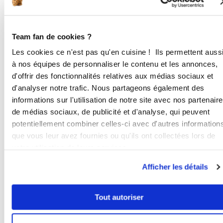
1
et les broyer plus ou moins petit
suivant votre gout ( ici ce sera
presque en poudre)
Team fan de cookies ?
Les cookies ce n'est pas qu'en cuisine ! Ils permettent auss
5
1
min
à nos équipes de personnaliser le contenu et les annonces,
d'offrir des fonctionnalités relatives aux médias sociaux et
2
Ajouter les abricots aux mois ainsi
d'analyser notre trafic. Nous partageons également des
que le jus de citron . Mixer.
informations sur l'utilisation de notre site avec nos partenair
de médias sociaux, de publicité et d'analyse, qui peuvent
5
1
min
potentiellement combiner celles-ci avec d'autres information
que vous leur avez fournies ou qu'ils ont collectées lors de
3
votre utilisation de leurs services.
Finir par un coup de turbo, pour que
tout soit bien homogène. Vider le bol
Afficher les détails
et prenez la valeur d'une cuillère à
café pour faire de petites boules.
Vous pouvez ensuite rouler vos
Tout autoriser
boules dans des graines de sésame
toastées, de la spiruline, ou autres