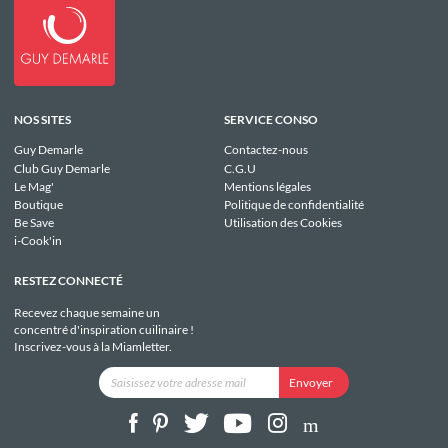
NOS SITES
SERVICE CONSO
Guy Demarle
Contactez-nous
Club Guy Demarle
C.G.U
Le Mag'
Mentions légales
Boutique
Politique de confidentialité
Be Save
Utilisation des Cookies
i-Cook'in
RESTEZ CONNECTÉ
Recevez chaque semaine un
concentré d'inspiration cuilinaire !
Inscrivez-vous à la Miamletter.