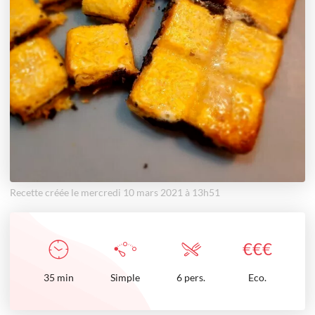
Recette créée le mercredi 10 mars 2021 à 13h51
€
€
€
35
min
Simple
6 pers.
Eco.