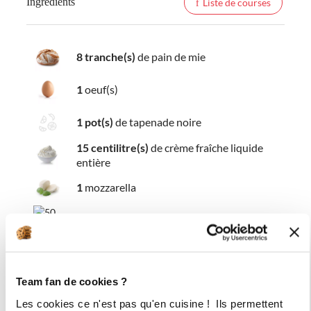
Ingredients
Liste de courses
8 tranche(s)
de pain de mie
1
oeuf(s)
1 pot(s)
de tapenade noire
15 centilitre(s)
de crème fraîche liquide
entière
1
mozzarella
50 gramme(s)
de gruyère râpé
Team fan de cookies ?
Les cookies ce n'est pas qu'en cuisine ! Ils permettent