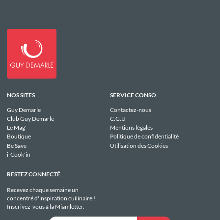
NOS SITES
SERVICE CONSO
Guy Demarle
Contactez-nous
Club Guy Demarle
C.G.U
Le Mag'
Mentions légales
Boutique
Politique de confidentialité
Be Save
Utilisation des Cookies
i-Cook'in
RESTEZ CONNECTÉ
Recevez chaque semaine un
concentré d'inspiration cuilinaire !
Inscrivez-vous à la Miamletter.