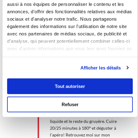
aussi à nos équipes de personnaliser le contenu et les
annonces, d'offrir des fonctionnalités relatives aux médias
sociaux et d'analyser notre trafic. Nous partageons
également des informations sur l'utilisation de notre site
1 étape
avec nos partenaires de médias sociaux, de publicité et
d'analyse, qui peuvent potentiellement combiner celles-ci
avec d'autres informations que vous leur avez fournies ou
1
Mettre le gruyère râpé au fond du
qu'ils ont collectées lors de votre utilisation de leurs
moule tablette (posé sur une grille) Y
services.
déposer 4 tranches de pain de mie
Afficher les détails
Mélanger la crème, l'oeuf, du sel et du
poivre (dans le pichet verseur) et
Tout autoriser
verser la moitié de ce mélanger sur le
pain de mie. Ajouter la tapenade, la
mozzarella en morceaux. Poser les
Refuser
dernières tranches de pain de mie
Verser l'intégralité du mélange
liquide et le reste du gruyère. Cuire
20/25 minutes à 180° et déguster à
l'apéro! Retrouvez moi sur mon