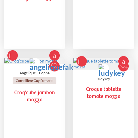
Angélique Faloppa
ludykey
Conseillère Guy Demarle
Croque tablette
Croq'cube jambon
tomate mozza
mozza