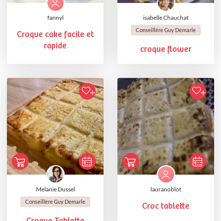
fannyl
isabelle Chauchat
Conseillère Guy Demarle
Croque cake facile et
rapide
croque flower
Melanie Dussel
lauranoblot
Conseillère Guy Demarle
Croc tablette