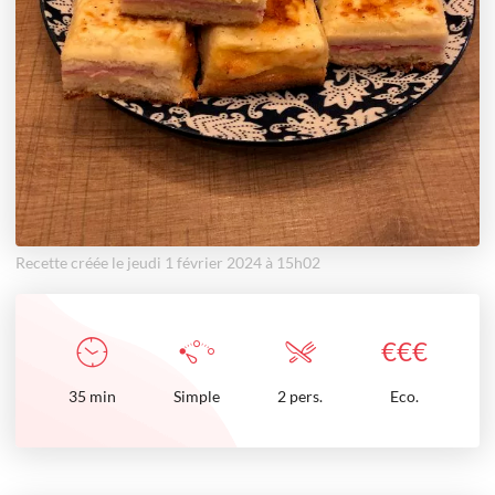
Recette créée le jeudi 1 février 2024 à 15h02
€
€
€
35
min
Simple
2 pers.
Eco.