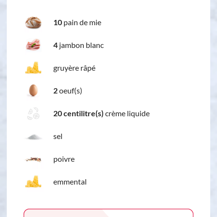
10
pain de mie
4
jambon blanc
gruyère râpé
2
oeuf(s)
20 centilitre(s)
crème liquide
sel
poivre
emmental