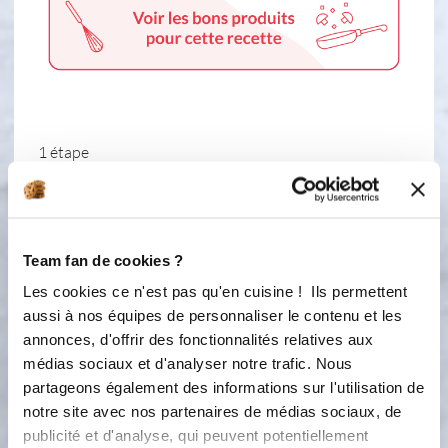
1 étape
1
Dans le pichet verseur, mélangez les
oeufs avec la crème liquide et
Team fan de cookies ?
assaisonnez. Disposez du fromage
Les cookies ce n'est pas qu'en cuisine ! Ils permettent
râpé dans le moule cubicube. Mets les
aussi à nos équipes de personnaliser le contenu et les
5 tranches de pain de mie. Par dessus,
annonces, d'offrir des fonctionnalités relatives aux
les tranches de jambon et les tranches
médias sociaux et d'analyser notre trafic. Nous
d’emmental. Remettez par la suite, les
autres tranches de pain de mie.
partageons également des informations sur l'utilisation de
Versez la préparation oeufs & crème
notre site avec nos partenaires de médias sociaux, de
dans le moule. Pour le côté
publicité et d'analyse, qui peuvent potentiellement