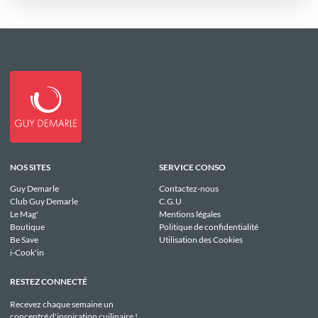
NOS SITES
SERVICE CONSO
Guy Demarle
Contactez-nous
Club Guy Demarle
C.G.U
Le Mag'
Mentions légales
Boutique
Politique de confidentialité
Be Save
Utilisation des Cookies
i-Cook'in
RESTEZ CONNECTÉ
Recevez chaque semaine un
concentré d'inspiration cuilinaire !