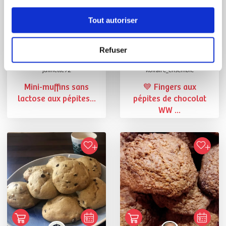
Tout autoriser
Refuser
julinette92
koifaire_ensemble
Mini-muffins sans
💙 Fingers aux
lactose aux pépites...
pépites de chocolat
WW ...