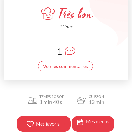
Très bon
2 Notes
1
Voir les commentaires
TEMPS ROBOT
CUISSON
1
min
40
s
13
min
Mes menus
Mes favoris