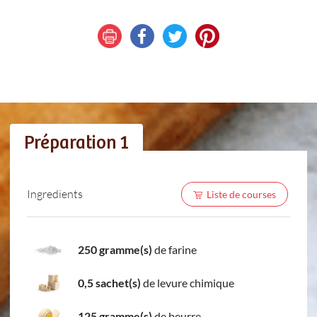
Préparation 1
Ingredients
Liste de courses
250 gramme(s)
de farine
0,5 sachet(s)
de levure chimique
125 gramme(s)
de beurre