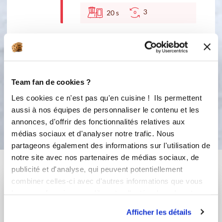
3
20
s
5
Faire cuire dans un four préchauffé à
180° pendant 13 minutes (je les aime
pas trop cuit). Vous devez obtenir à
peu près 20 cookies
Team fan de cookies ?
Les cookies ce n'est pas qu'en cuisine ! Ils permettent
aussi à nos équipes de personnaliser le contenu et les
Bon appétit !
annonces, d'offrir des fonctionnalités relatives aux
médias sociaux et d'analyser notre trafic. Nous
partageons également des informations sur l'utilisation de
notre site avec nos partenaires de médias sociaux, de
Vous aimerez aussi ...
publicité et d'analyse, qui peuvent potentiellement
combiner celles-ci avec d'autres informations que vous
leur avez fournies ou qu'ils ont collectées lors de votre
utilisation de leurs services.
Afficher les détails