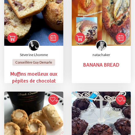
Séverine Lhomme
natachaker
Conseillère Guy Demarle
BANANA BREAD
Muffins moelleux aux
pépites de chocolat