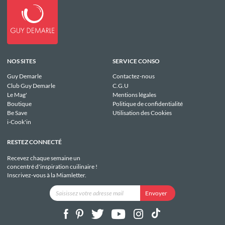
NOS SITES
SERVICE CONSO
Guy Demarle
Contactez-nous
Club Guy Demarle
C.G.U
Le Mag'
Mentions légales
Boutique
Politique de confidentialité
Be Save
Utilisation des Cookies
i-Cook'in
RESTEZ CONNECTÉ
Recevez chaque semaine un
concentré d'inspiration cuilinaire !
Inscrivez-vous à la Miamletter.