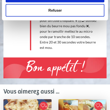
gourmand 👩🏻‍🍳 vous pouvez aussi
mettre des noix de pécan, noisette,
Refuser
amande etc en fonction de vos goûts
pour un côté croquant 👩🏻‍🍳 utilisez
bien du beurre mou pas fondu ❌,
pour le ramollir mettez le au micro
onde par tranche de 10 secondes.
Entre 20 et 30 secondes votre beurre
est mou.
Bon appétit !
Vous aimerez aussi ...