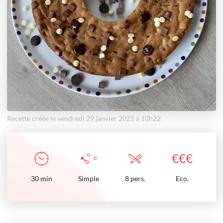
Recette créée le vendredi 29 janvier 2021 à 10h22
€
€
€
30
min
Simple
8 pers.
Eco.