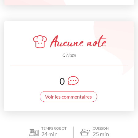
Aucune note
0 Note
0
Voir les commentaires
TEMPS ROBOT
CUISSON
24
min
25
min