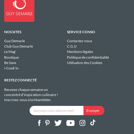
NOS SITES
SERVICE CONSO
Guy Demarle
Contactez-nous
Club Guy Demarle
C.G.U
Le Mag'
Mentions légales
Boutique
Politique de confidentialité
Be Save
Utilisation des Cookies
i-Cook'in
RESTEZ CONNECTÉ
Recevez chaque semaine un
concentré d'inspiration cuilinaire !
Inscrivez-vous à la Miamletter.