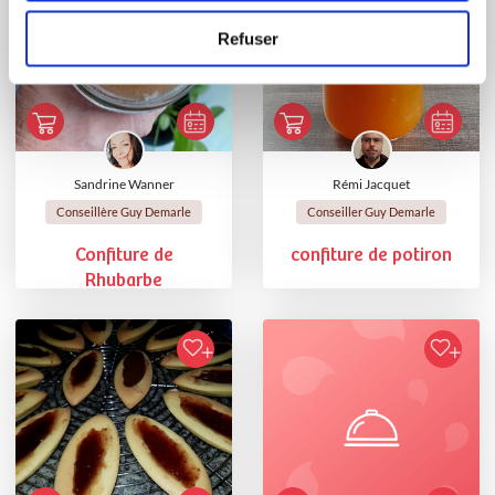
Refuser
Sandrine Wanner
Rémi Jacquet
Conseillère Guy Demarle
Conseiller Guy Demarle
Confiture de
confiture de potiron
Rhubarbe