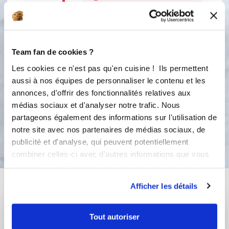
3
Remplissez vos pots de confiture,
fermez et retournez-les aussitôt.
Laissez refroidir totalement avant de
Team fan de cookies ?
les remettre à l'endroit. Vous pouvez
Les cookies ce n'est pas qu'en cuisine ! Ils permettent
pour plus de sécurité de conservation
aussi à nos équipes de personnaliser le contenu et les
les mettre sous vide avec votre
Besave.
annonces, d'offrir des fonctionnalités relatives aux
médias sociaux et d'analyser notre trafic. Nous
partageons également des informations sur l'utilisation de
Bon appétit !
notre site avec nos partenaires de médias sociaux, de
publicité et d'analyse, qui peuvent potentiellement
combiner celles-ci avec d'autres informations que vous
leur avez fournies ou qu'ils ont collectées lors de votre
utilisation de leurs services.
Vous aimerez aussi ...
Afficher les détails
Tout autoriser