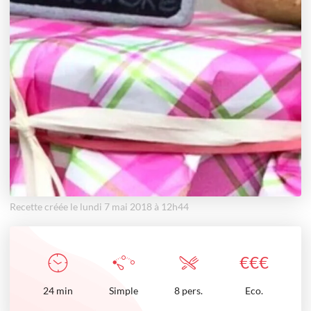
Recette créée le lundi 7 mai 2018 à 12h44
€
€
€
24
min
Simple
8 pers.
Eco.