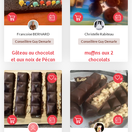
Francoise BERNARD
Christelle Rabiteau
Conseillère Guy Demarle
Conseillère Guy Demarle
Gâteau au chocolat
muffins aux 2
et aux noix de Pécan
chocolats