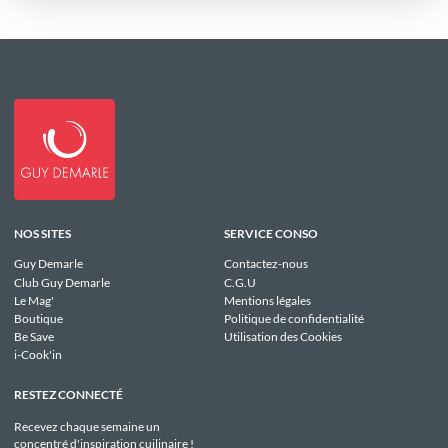
NOS SITES
SERVICE CONSO
Guy Demarle
Contactez-nous
Club Guy Demarle
C.G.U
Le Mag'
Mentions légales
Boutique
Politique de confidentialité
Be Save
Utilisation des Cookies
i-Cook'in
RESTEZ CONNECTÉ
Recevez chaque semaine un
concentré d'inspiration cuilinaire !