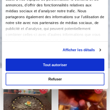
tiedi.
annonces, d'offrir des fonctionnalités relatives aux
médias sociaux et d'analyser notre trafic. Nous
3
Mettre la mousse dans l'empreinte et
partageons également des informations sur l'utilisation de
bien l'étaler. Laisser prendre au moins
notre site avec nos partenaires de médias sociaux, de
4 heures au congélateur avant de
publicité et d'analyse, qui peuvent potentiellement
démouler les coeurs délicatement.
combiner celles-ci avec d'autres informations que vous
leur avez fournies ou qu'ils ont collectées lors de votre
utilisation de leurs services.
Bon appétit !
Afficher les détails
Tout autoriser
Vous aimerez aussi ...
Refuser