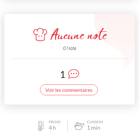
Aucune note
0 Note
1
Voir les commentaires
FROID
CUISSON
4
h
1
min