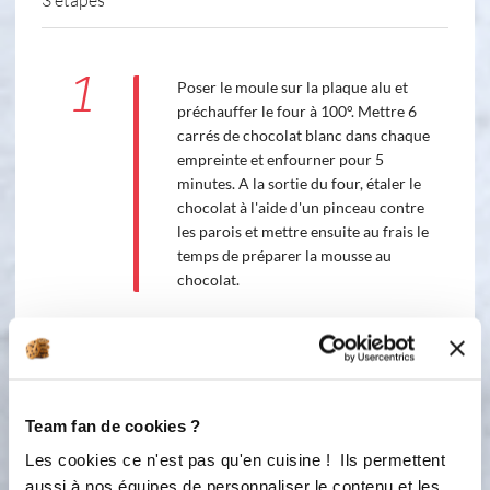
1
Poser le moule sur la plaque alu et
préchauffer le four à 100°. Mettre 6
carrés de chocolat blanc dans chaque
empreinte et enfourner pour 5
minutes. A la sortie du four, étaler le
chocolat à l'aide d'un pinceau contre
les parois et mettre ensuite au frais le
temps de préparer la mousse au
chocolat.
2
Dans un cul de poule battre un oeuf.
Mettre le chocolat à fondre au micro
ondes dans le bol micro onde pendant
2X30 secondes. Une fois le chocolat
Team fan de cookies ?
fondu, le mélanger avec l'œuf et
laisser tiédir. Monter la crème au
Les cookies ce n'est pas qu'en cuisine ! Ils permettent
batteur. L'incorporer au chocolat
aussi à nos équipes de personnaliser le contenu et les