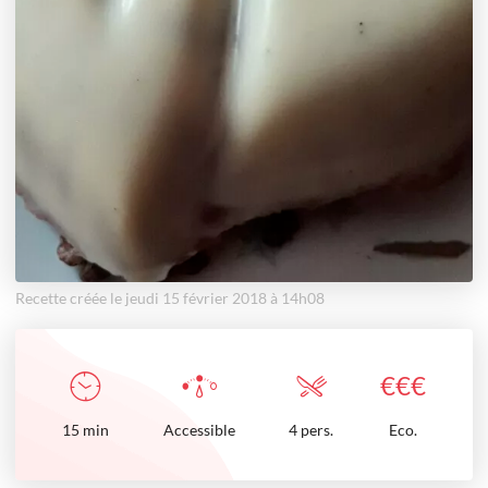
Recette créée le jeudi 15 février 2018 à 14h08
€
€
€
15
min
Accessible
4 pers.
Eco.