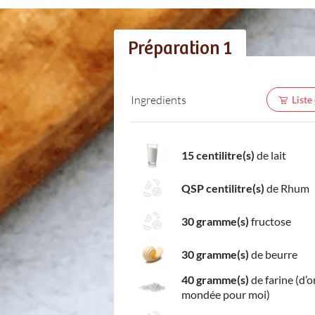
Préparation 1
Ingredients
Liste
15 centilitre(s)
de lait
QSP centilitre(s)
de Rhum
30 gramme(s)
fructose
30 gramme(s)
de beurre
40 gramme(s)
de farine (d’o
mondée pour moi)