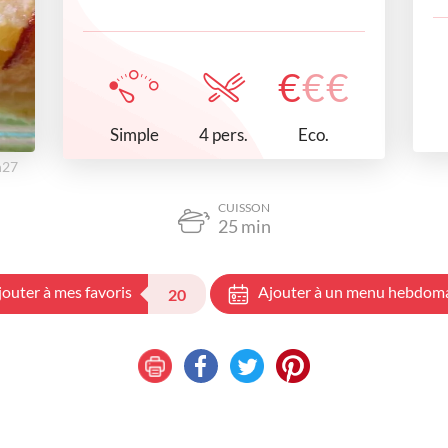
€
€
€
Simple
Eco.
4 pers.
h27
CUISSON
25
min
jouter à mes favoris
Ajouter à un menu hebdom
20