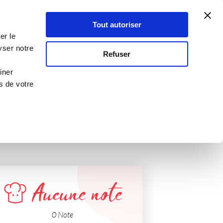
Atelier Culinaire
Le métier
Guy Demarle
Tout autoriser
Se connecter
S'inscrire
er le
as
yser notre
Refuser
iner
s de votre
Aucune note
0 Note