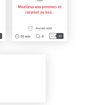
mylii
Moelleux aux pommes et
caramel au beu...
Aucune note
35
min
0
5
13