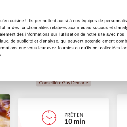
Canofea
Borealia
sin à IG bas
LE MAG
LA BOUTIQUE
RECETTES
u'en cuisine ! Ils permettent aussi à nos équipes de personnalis
lafoutis pomme-raisin à IG b
offrir des fonctionnalités relatives aux médias sociaux et d'anal
lement des informations sur l'utilisation de notre site avec nos
desserts
aux, de publicité et d'analyse, qui peuvent potentiellement comb
ormations que vous leur avez fournies ou qu'ils ont collectées lor
s.
Marie-Agnes Muller
Conseillère Guy Demarle
PRÊT EN
10
min