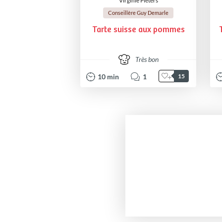
Virginie Pieters
Conseillère Guy Demarle
Tarte suisse aux pommes
Très bon
10
min
1
15