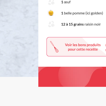
1
œuf
1
belle pomme (ici golden)
12 à 15 grains
raisin noir