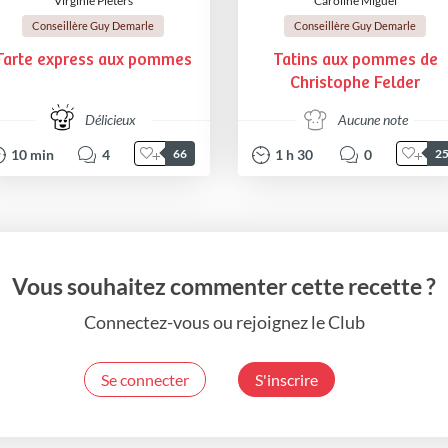
Virginie Pieters
Caroline Miguel
Conseillère Guy Demarle
Conseillère Guy Demarle
Tarte express aux pommes
Tatins aux pommes de
Christophe Felder
Délicieux
Aucune note
10
min
4
1
h
30
0
66
2
Vous souhaitez commenter cette recette ?
Connectez-vous ou rejoignez le Club
Se connecter
S'inscrire