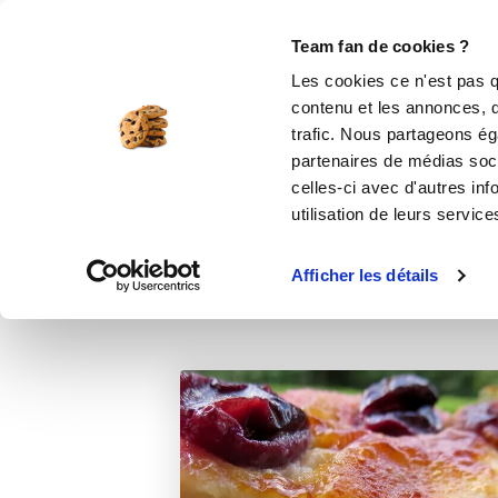
Le Club
i-Cook'in
Be Save
Boutique
Accueil
Recettes
Clafoutis pomme-rai
Team fan de cookies ?
Les cookies ce n'est pas q
C
contenu et les annonces, d'
trafic. Nous partageons éga
partenaires de médias soci
celles-ci avec d'autres inf
utilisation de leurs service
Afficher les détails