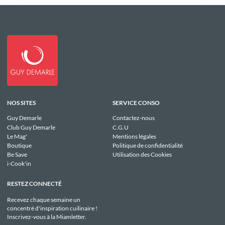
NOS SITES
SERVICE CONSO
Guy Demarle
Contactez-nous
Club Guy Demarle
C.G.U
Le Mag'
Mentions légales
Boutique
Politique de confidentialité
Be Save
Utilisation des Cookies
i-Cook'in
RESTEZ CONNECTÉ
Recevez chaque semaine un
concentré d'inspiration cuilinaire !
Inscrivez-vous à la Miamletter.