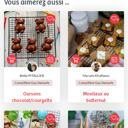
Vous aimerez aussi ...
Betty PITALLIER
Myriam Khalfaoui
Conseillère Guy Demarle
Conseillère Guy Demarle
Oursons
Moelleux au
chocolat/courgette
butternut