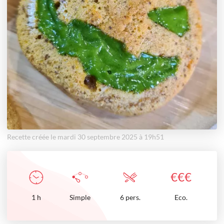
Recette créée le mardi 30 septembre 2025 à 19h51
€
€
€
1
h
Simple
6 pers.
Eco.