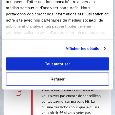
annonces, d'offrir des fonctionnalités relatives aux
bicarbonate de soude, le sel et la
médias sociaux et d'analyser notre trafic. Nous
cannelle, mélangez. Remplissez les
empreintes, posez la toile de cuisson
partageons également des informations sur l'utilisation de
sur le dessus, enfournez 25 min à
notre site avec nos partenaires de médias sociaux, de
180°C. A la sortie du four, attendez 5
publicité et d'analyse, qui peuvent potentiellement
min puis démoulez, laissez refroidir.
combiner celles-ci avec d'autres informations que vous
leur avez fournies ou qu'ils ont collectées lors de votre
2
Mélangez le sucre glace, le fromage
utilisation de leurs services.
Afficher les détails
frais et le citron jusqu’à ce que le
mélange soit lisse. Vous pouvez
ajouter du colorant à ce moment là si
Tout autoriser
vous voulez décorer en couleurs.
Remplissez les trous à l’aide d’un
cure-dent, armez-vous de patience !!
Refuser
3
Vous voulez passer commande et
vous n'avez pas encore de conseillère,
contactez-moi sur ma page FB: La
cuisine des Bobos pour que je puisse
vous offrir 5€ si vous n'êtes pas