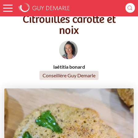
Accueil
Recettes
Citrouilles carotte et noix
Citrouilles carotte et
noix
laétitia bonard
Conseillère Guy Demarle