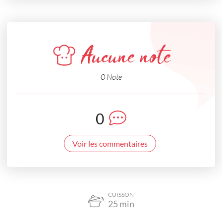
Aucune note
0 Note
0
Voir les commentaires
CUISSON
25
min