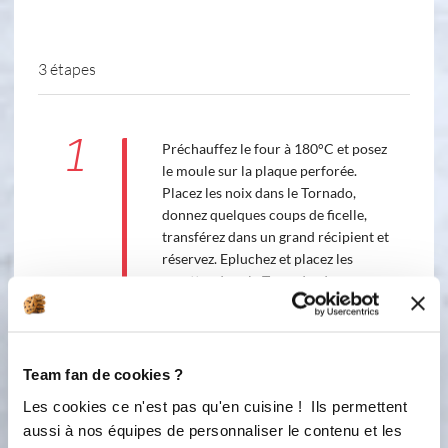
3 étapes
1
Préchauffez le four à 180°C et posez
le moule sur la plaque perforée.
Placez les noix dans le Tornado,
donnez quelques coups de ficelle,
transférez dans un grand récipient et
réservez. Epluchez et placez les
carottes dans le Tornado, donnez
quelques coups de ficelle, transférez
dans le récipient avec les noix.
Fouettez les sucres avec l’œuf et
l'huile jusqu’à ce que le mélange
Team fan de cookies ?
blanchisse. Ajoutez les noix hachées
Les cookies ce n'est pas qu'en cuisine ! Ils permettent
et les carottes, mélangez. Ajoutez la
aussi à nos équipes de personnaliser le contenu et les
farine, la levure chimique, le