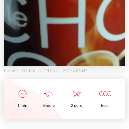
Recette créée le mardi 14 février 2017 à 06h44
€
€
€
1
min
Simple
2 pers.
Eco.