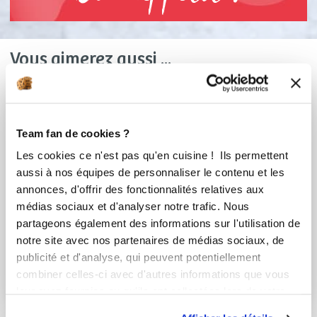
Vous aimerez aussi ...
Team fan de cookies ?
Les cookies ce n'est pas qu'en cuisine ! Ils permettent
aussi à nos équipes de personnaliser le contenu et les
annonces, d'offrir des fonctionnalités relatives aux
médias sociaux et d'analyser notre trafic. Nous
partageons également des informations sur l'utilisation de
notre site avec nos partenaires de médias sociaux, de
Pascale Valdenaire
Emmanuelle Barrois
publicité et d'analyse, qui peuvent potentiellement
Conseillère Guy Demarle
Conseillère Guy Demarle
combiner celles-ci avec d'autres informations que vous
JUS ORANGE
Chocolat chaud avec
leur avez fournies ou qu'ils ont collectées lors de votre
CAROTTE ET SES
icookin TA 923097
utilisation de leurs services.