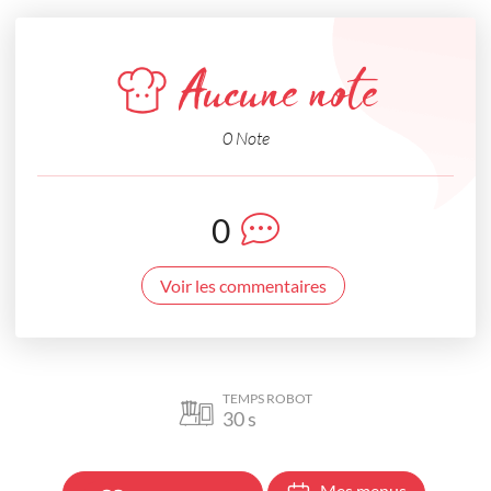
Aucune note
0 Note
0
Voir les commentaires
TEMPS ROBOT
30
s
Mes menus