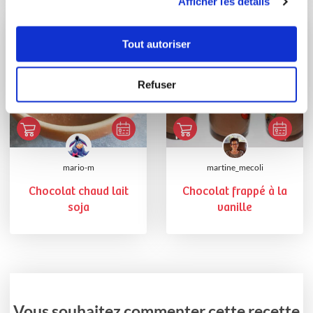
GÂTEAUX MOE...
Afficher les détails
Tout autoriser
Refuser
mario-m
martine_mecoli
Chocolat chaud lait
Chocolat frappé à la
soja
vanille
Vous souhaitez commenter cette recette