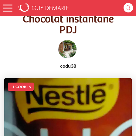
Accueil
Recettes
Chocolat instantané PDJ
Chocolat instantané
PDJ
codu38
I-COOK'IN