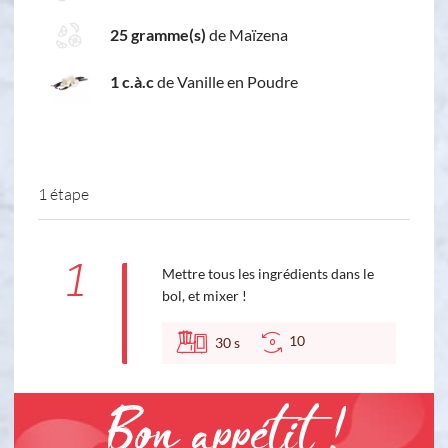
25 gramme(s)
de Maïzena
1 c.à.c
de Vanille en Poudre
1 étape
1
Mettre tous les ingrédients dans le
bol, et mixer !
10
30
s
Bon appétit !