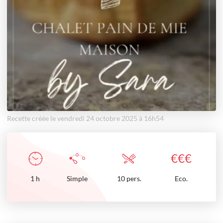
Recette créée le vendredi 24 octobre 2025 à 16h54
€
€
€
1
h
Simple
10 pers.
Eco.