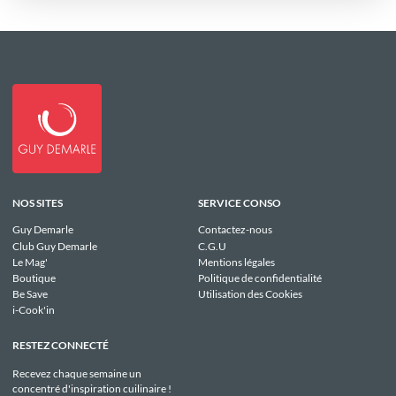
NOS SITES
SERVICE CONSO
Guy Demarle
Contactez-nous
Club Guy Demarle
C.G.U
Le Mag'
Mentions légales
Boutique
Politique de confidentialité
Be Save
Utilisation des Cookies
i-Cook'in
RESTEZ CONNECTÉ
Recevez chaque semaine un
concentré d'inspiration cuilinaire !