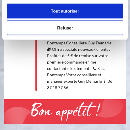
9
Laisser complètement refroidir avant
de trancher.
Tout autoriser
10
✨ Suivez-moi sur Facebook ! ✨
Refuser
Retrouvez encore plus de recettes
gourmandes sur ma page Sara
Bontemps Conseillère Guy Demarle.
🎁 Offre spéciale nouveaux clients :
Profitez de 5 € de remise sur votre
première commande en me
contactant directement ! 📞 Sara
Bontemps Votre conseillère et
manager experte Guy Demarle 📱 06
37 18 77 56
Bon appétit !