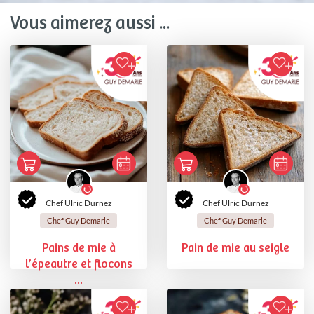
Vous aimerez aussi ...
Chef Ulric Durnez
Chef Ulric Durnez
Chef Guy Demarle
Chef Guy Demarle
Pains de mie à
Pain de mie au seigle
l’épeautre et flocons
...