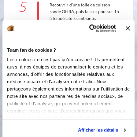
5
Recouvrir d'une toile de cuisson
ronde OHRA, puis laissez pousser 1h
à température ambiante.
6
Faire cuire 30 minutes à 200°C, avec
la toile de cuisson OHRA et une
plaque aluminium perforée par-
Team fan de cookies ?
dessus pour une cuisson homogène et
Les cookies ce n'est pas qu'en cuisine ! Ils permettent
un dessus bien plat.
aussi à nos équipes de personnaliser le contenu et les
7
annonces, d'offrir des fonctionnalités relatives aux
Abaisser la température du four à
médias sociaux et d'analyser notre trafic. Nous
180°C et poursuivre la cuisson 20
partageons également des informations sur l'utilisation de
minutes supplémentaires, toujours à
couvert.
notre site avec nos partenaires de médias sociaux, de
publicité et d'analyse, qui peuvent potentiellement
8
combiner celles-ci avec d'autres informations que vous
A la sortie du four, laisser reposer
pendant 10 minutes avant de
leur avez fournies ou qu'ils ont collectées lors de votre
démouler délicatement.
utilisation de leurs services.
Afficher les détails