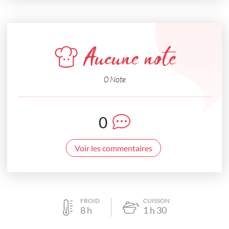
Aucune note
0 Note
0
Voir les commentaires
FROID
CUISSON
8
h
1
h
30