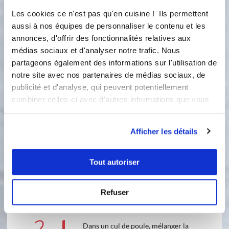
30 gramme(s)
de confiture d'olive verte
Les cookies ce n'est pas qu'en cuisine ! Ils permettent
aussi à nos équipes de personnaliser le contenu et les
2 gramme(s)
vanille liquide
annonces, d'offrir des fonctionnalités relatives aux
médias sociaux et d'analyser notre trafic. Nous
partageons également des informations sur l'utilisation de
notre site avec nos partenaires de médias sociaux, de
publicité et d'analyse, qui peuvent potentiellement
combiner celles-ci avec d'autres informations que vous
leur avez fournies ou qu'ils ont collectées lors de votre
utilisation de leurs services.
Afficher les détails
6 étapes
Tout autoriser
1
Faire bouillir le lait , la vanille liquide
Refuser
et l'huile d'olive
Dans un cul de poule, mélanger la