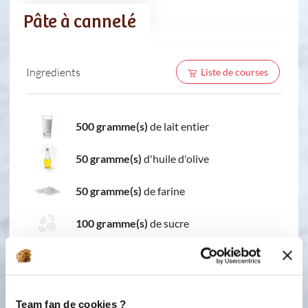
Pâte à cannelé
Ingredients
Liste de courses
500 gramme(s)
de lait entier
50 gramme(s)
d'huile d'olive
50 gramme(s)
de farine
100 gramme(s)
de sucre
2
oeuf(s)
2
jaune(s) d’œuf(s)
Team fan de cookies ?