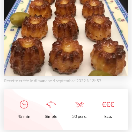
Recette créée le dimanche 4 septembre 2022 à 13h57
€
€
€
45
min
Simple
30 pers.
Eco.