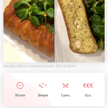
Recette créée le vendredi 6 janvier 2023 à 20h54
€
€
€
50
min
Simple
7 pers.
Eco.