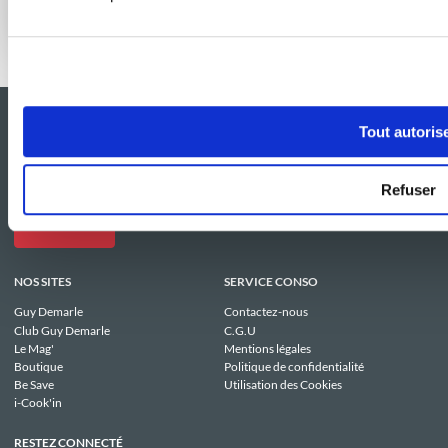
Effet boulangerie assuré à la maison
Tout autoris
Refuser
NOS SITES
SERVICE CONSO
Guy Demarle
Contactez-nous
Club Guy Demarle
C.G.U
Le Mag'
Mentions légales
Boutique
Politique de confidentialité
Be Save
Utilisation des Cookies
i-Cook'in
RESTEZ CONNECTÉ