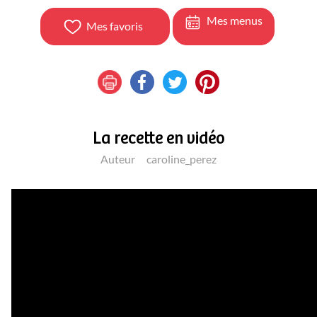
Mes menus
Mes favoris
La recette en vidéo
Auteur
caroline_perez