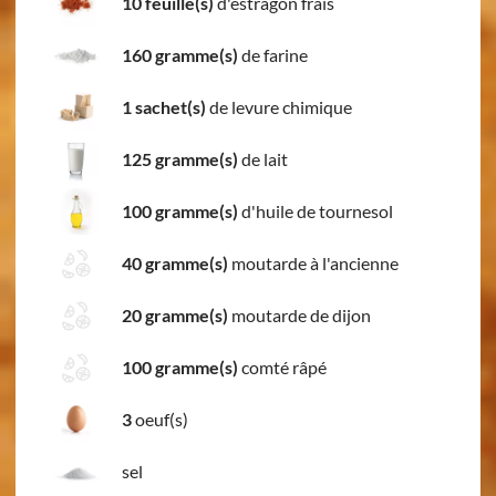
10 feuille(s)
d'estragon frais
160 gramme(s)
de farine
1 sachet(s)
de levure chimique
125 gramme(s)
de lait
100 gramme(s)
d'huile de tournesol
40 gramme(s)
moutarde à l'ancienne
20 gramme(s)
moutarde de dijon
100 gramme(s)
comté râpé
3
oeuf(s)
sel