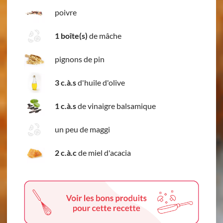
poivre
1 boîte(s)
de mâche
pignons de pin
3 c.à.s
d'huile d'olive
1 c.à.s
de vinaigre balsamique
un peu de maggi
2 c.à.c
de miel d'acacia