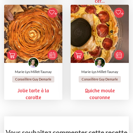
cer...
Marie-Lys Millet-Taunay
Marie-Lys Millet-Taunay
Conseillère Guy Demarle
Conseillère Guy Demarle
Jolie tarte à la
Quiche moule
carotte
couronne
Vous souhaitez commenter cette recette