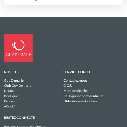
NOS SITES
SERVICE CONSO
Guy Demarle
Contactez-nous
Club Guy Demarle
C.G.U
Le Mag'
Mentions légales
Boutique
Politique de confidentialité
Be Save
Utilisation des Cookies
i-Cook'in
RESTEZ CONNECTÉ
Recevez chaque semaine un