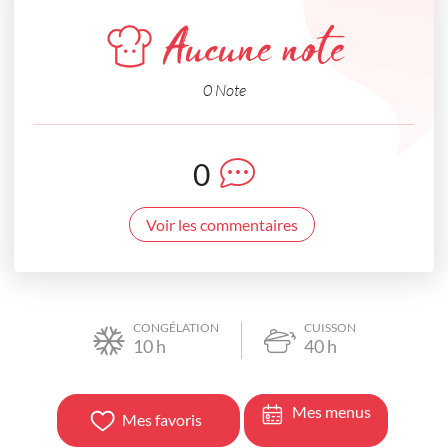
Aucune note
0 Note
0
Voir les commentaires
CONGÉLATION
CUISSON
10
h
40
h
Mes menus
Mes favoris