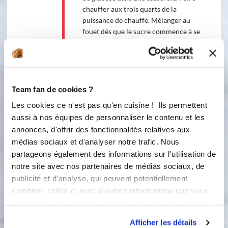
chauffer aux trois quarts de la
puissance de chauffe. Mélanger au
fouet dés que le sucre commence à se
dissoudre et se transforme en
caramel. Au moment où le caramel
prend une couleur foncée, hors du
feu, verser un peu de crème. Quand
elle est incorporée, remettre un peu
Team fan de cookies ?
de crème et mélanger. répéter jusqu'à
Les cookies ce n'est pas qu'en cuisine ! Ils permettent
incorporation totale de la crème.
aussi à nos équipes de personnaliser le contenu et les
Ajouter le beurre puis les cacahuètes
annonces, d'offrir des fonctionnalités relatives aux
broyées. Verser sur la mousse au
médias sociaux et d'analyser notre trafic. Nous
caramel. Mettre le biscuit joconde. Le
partageons également des informations sur l'utilisation de
côté chocolat doit être visible. Mettre
au congélateur sinon le caramel mou
notre site avec nos partenaires de médias sociaux, de
ne tient pas. Le laisser 4h au
publicité et d'analyse, qui peuvent potentiellement
congélateur idéalement jusqu'au
combiner celles-ci avec d'autres informations que vous
lendemain.
leur avez fournies ou qu'ils ont collectées lors de votre
utilisation de leurs services.
Afficher les détails
La nougatine