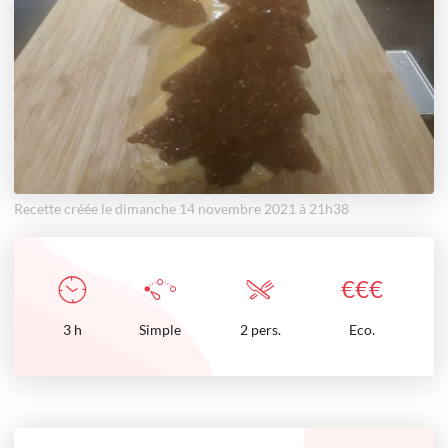
Recette créée le dimanche 14 novembre 2021 à 21h38
€
€
€
3
h
Simple
2 pers.
Eco.