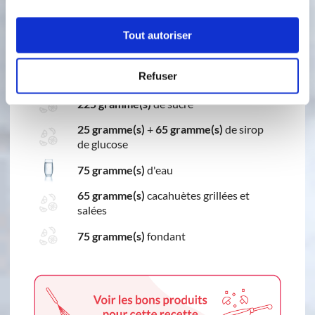
Tout autoriser
Ingredients
Liste de courses
Refuser
225 gramme(s)
de sucre
25 gramme(s)
+
65 gramme(s)
de sirop
de glucose
75 gramme(s)
d'eau
65 gramme(s)
cacahuètes grillées et
salées
75 gramme(s)
fondant