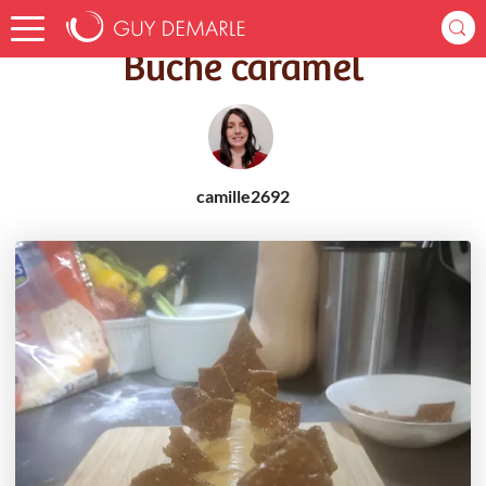
Accueil
Recettes
Bûche caramel
Bûche caramel
camille2692