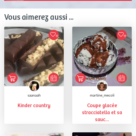
Vous aimerez aussi ...
saanaah
martine_mecoli
Kinder country
Coupe glacée
stracciatella et sa
sauc...