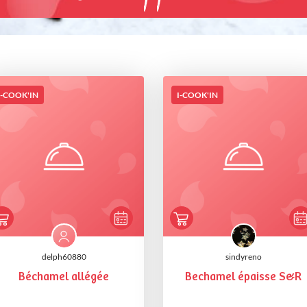
I-COOK'IN
I-COOK'IN
delph60880
sindyreno
Béchamel allégée
Bechamel épaisse S&R