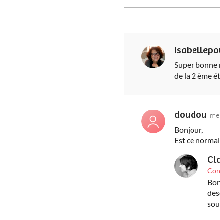
isabellep
Super bonne re
de la 2 ème ét
doudou
me
Bonjour,
Est ce normal q
Cl
Con
Bon
des
sou