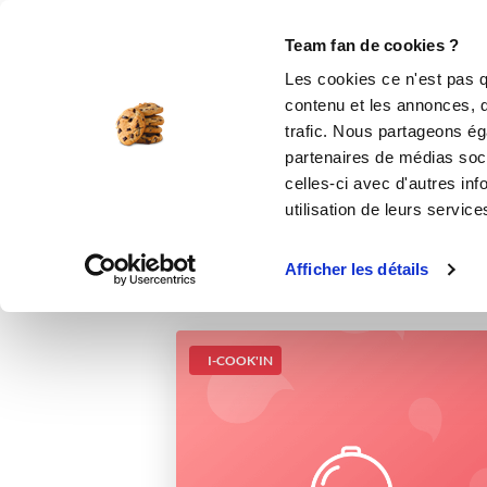
Le Club
i-Cook'in
Be Save
Boutique
Accueil
Recettes
Béchamel allégée
Team fan de cookies ?
Les cookies ce n'est pas q
contenu et les annonces, d'
trafic. Nous partageons éga
partenaires de médias soci
celles-ci avec d'autres inf
utilisation de leurs service
Afficher les détails
I-COOK'IN