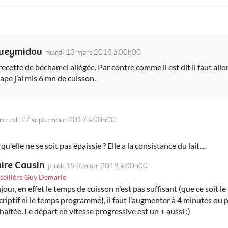
oueymidou
mardi 13 mars 2018 à 00h00
cette de béchamel allégée. Par contre comme il est dit il faut allo
ape j’ai mis 6 mn de cuisson.
rcredi 27 septembre 2017 à 00h00
u'elle ne se soit pas épaissie ? Elle a la consistance du lait....
aire Causin
jeudi 15 février 2018 à 00h00
seillère Guy Demarle
jour, en effet le temps de cuisson n'est pas suffisant (que ce soit 
criptif ni le temps programmé), il faut l'augmenter à 4 minutes ou 
haitée. Le départ en vitesse progressive est un + aussi ;)