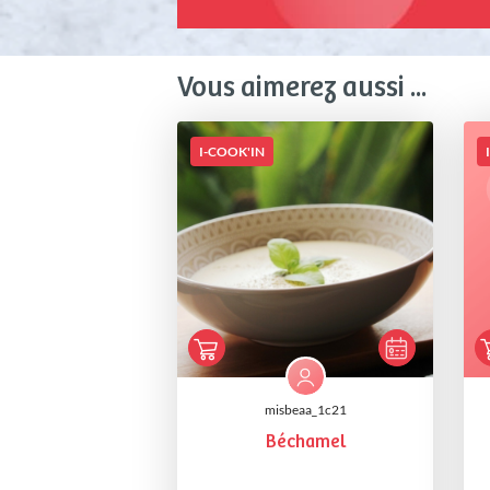
Vous aimerez aussi ...
I-COOK'IN
misbeaa_1c21
Béchamel