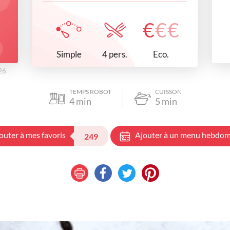
€
€
€
Simple
Eco.
4 pers.
26
TEMPS ROBOT
CUISSON
4
min
5
min
outer à mes favoris
Ajouter à un menu hebdom
249