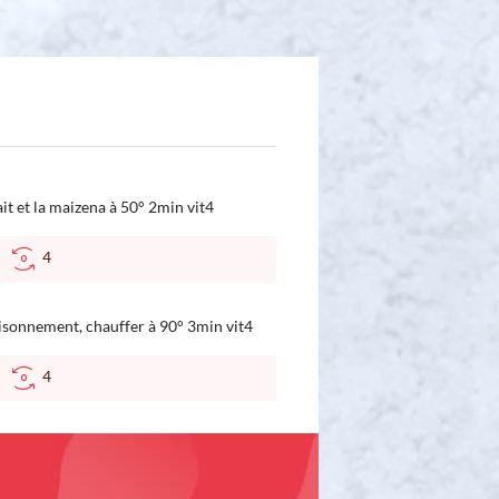
ait et la maizena à 50° 2min vit4
C
4
assisonnement, chauffer à 90° 3min vit4
C
4