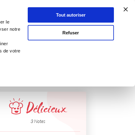
Atelier Culinaire
Le métier
Guy Demarle
Tout autoriser
Se connecter
S'inscrire
er le
yser notre
Refuser
iner
s de votre
Délicieux
3 Notes