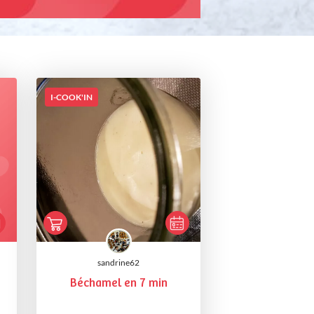
I-COOK'IN
sandrine62
Béchamel en 7 min