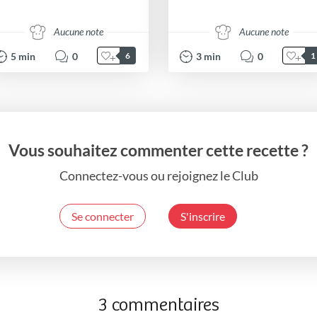
Aucune note
Aucune note
5
min
0
3
min
0
6
1
Vous souhaitez commenter cette recette ?
Connectez-vous ou rejoignez le Club
Se connecter
S'inscrire
3 commentaires