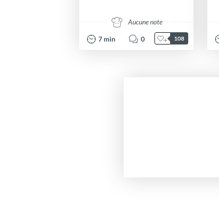
Aucune note
7
min
0
108