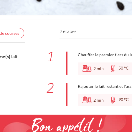
2 étapes
 de courses
1
Chauffer le premier tiers du l
me(s)
lait
50 °
2
min
2
Rajouter le lait restant et l'
90 °
2
min
Bon appétit !