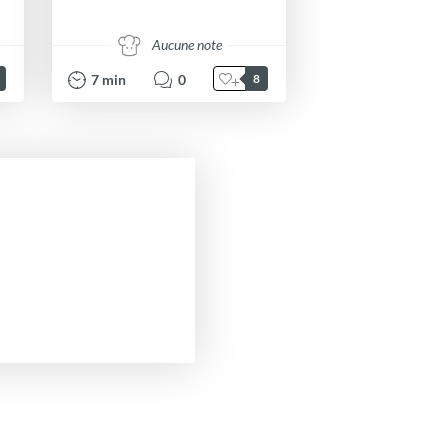
Aucune note
7
min
0
8