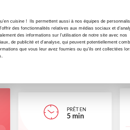
Canofea
Borealia
LE MAG
LA BOUTIQUE
RECETTES
u'en cuisine ! Ils permettent aussi à nos équipes de personnalis
Béchamel allégée
offrir des fonctionnalités relatives aux médias sociaux et d'anal
lement des informations sur l'utilisation de notre site avec nos
sauces
Recettes traditionnelles
aux, de publicité et d'analyse, qui peuvent potentiellement comb
ormations que vous leur avez fournies ou qu'ils ont collectées lor
s.
lucieclaudedespres
PRÊT EN
5
min