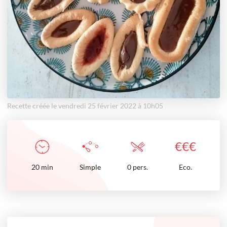
Recette créée le vendredi 25 février 2022 à 10h05
€
€
€
20
min
Simple
0 pers.
Eco.