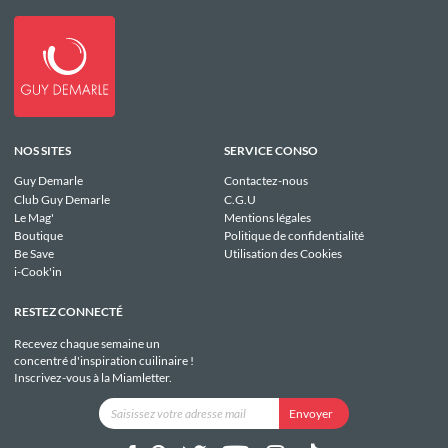
NOS SITES
SERVICE CONSO
Guy Demarle
Contactez-nous
Club Guy Demarle
C.G.U
Le Mag'
Mentions légales
Boutique
Politique de confidentialité
Be Save
Utilisation des Cookies
i-Cook'in
RESTEZ CONNECTÉ
Recevez chaque semaine un
concentré d'inspiration cuilinaire !
Inscrivez-vous à la Miamletter.