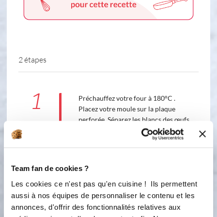
2 étapes
1
Préchauffez votre four à 180°C .
Placez votre moule sur la plaque
perforée. Séparez les blancs des œufs.
Battez au fouet les jaunes d'œufs avec
la moitié du sucre semoule jusqu'à ce
que le mélange blanchisse. Battez les
blancs d'œufs en neige ferme avec les
Team fan de cookies ?
25 g de sucre restants. Incorporez
Les cookies ce n'est pas qu'en cuisine ! Ils permettent
délicatement 1/4 des blancs au
mélange avec une spatule. Ajoutez la
aussi à nos équipes de personnaliser le contenu et les
farine tamisée puis le reste des
annonces, d'offrir des fonctionnalités relatives aux
blancs. Garnissez les empreintes puis