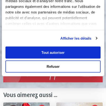
médias sociaux et d'analyser notre trafic. Nous
saupoudrez de sucre glace. Faites
partageons également des informations sur l'utilisation de
cuire 10 minutes à 180°C (th. 6).
notre site avec nos partenaires de médias sociaux, de
publicité et d'analyse, qui peuvent potentiellement
2
Quand vos barquettes sont cuites
combiner celles-ci avec d'autres informations que vous
utiliser l'outil de foncage pour
leur avez fournies ou qu'ils ont collectées lors de votre
creuser le trou si vous utiliser le
utilisation de leurs services.
moule barquettes. garnissez vos
Afficher les détails
barquettes refroidis avec les
ingredients de votre choix. Bonne
Tout autoriser
dégustation.
Refuser
Bon appétit !
Vous aimerez aussi ...