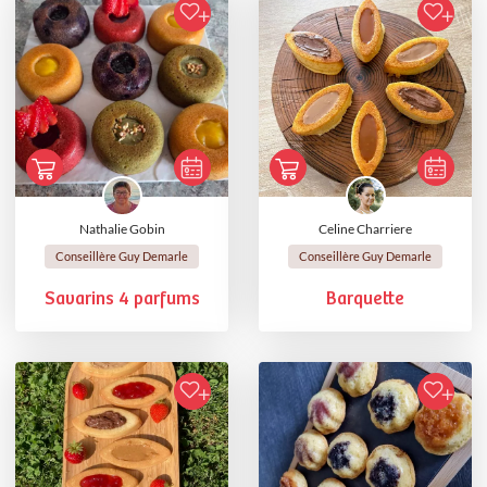
Nathalie Gobin
Celine Charriere
Conseillère Guy Demarle
Conseillère Guy Demarle
Savarins 4 parfums
Barquette