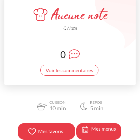
Aucune note
0 Note
0
Voir les commentaires
CUISSON
REPOS
10
min
5
min
Mes menus
Mes favoris