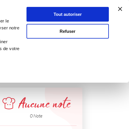
Atelier Culinaire
Le métier
Guy Demarle
Tout autoriser
Se connecter
S'inscrire
er le
yser notre
Refuser
iner
s de votre
Aucune note
0 Note