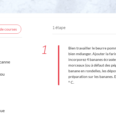
1 étape
 de courses
1
Bien travailler le beurre pomm
bien mélanger. Ajouter la fari
incorporez 4 bananes écrasées
 canne
morceaux (ou à défaut des pép
banane en rondelles, les dépos
mou
préparation sur les bananes. 
° C.
que