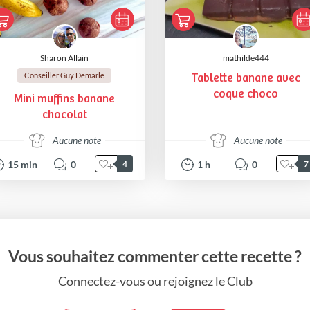
Sharon Allain
mathilde444
Conseiller Guy Demarle
Tablette banane avec
coque choco
Mini muffins banane
chocolat
Aucune note
Aucune note
15
min
0
1
h
0
4
7
Vous souhaitez commenter cette recette ?
Connectez-vous ou rejoignez le Club