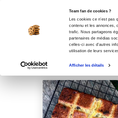
Le Club
i-Cook'in
Be Save
Boutique
Accueil
Recettes
Banana Bread
Team fan de cookies ?
Les cookies ce n'est pas q
contenu et les annonces, d'
trafic. Nous partageons éga
partenaires de médias soci
celles-ci avec d'autres inf
utilisation de leurs service
Afficher les détails