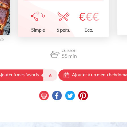
€
€
€
Simple
Eco.
6 pers.
h26
CUISSON
55
min
jouter à mes favoris
Ajouter à un menu hebdoma
6