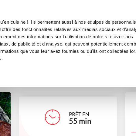
Canofea
Borealia
LE MAG
LA BOUTIQUE
RECETTES
u'en cuisine ! Ils permettent aussi à nos équipes de personnalis
Banana Bread
offrir des fonctionnalités relatives aux médias sociaux et d'anal
lement des informations sur l'utilisation de notre site avec nos
desserts
Petit déjeuner
Tea time
aux, de publicité et d'analyse, qui peuvent potentiellement comb
ormations que vous leur avez fournies ou qu'ils ont collectées lor
s.
maryfoods
PRÊT EN
55
min