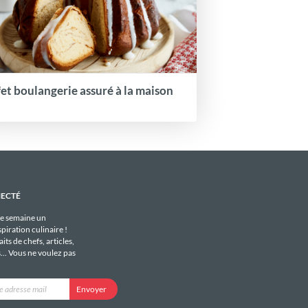
fet boulangerie assuré à la maison
NECTÉ
e semaine un
piration culinaire !
its de chefs, articles,
s... Vous ne voulez pas