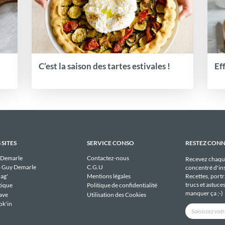
C’est la saison des tartes estivales !
Ef
 SITES
SERVICE CONSO
RESTEZ CON
 Demarle
Contactez-nous
Recevez chaqu
 Guy Demarle
C.G.U
concentré d'ins
Recettes, portra
ag'
Mentions légales
trucs et astuce
tique
Politique de confidentialité
manquer ça ;-)
ave
Utilisation des Cookies
ok'in