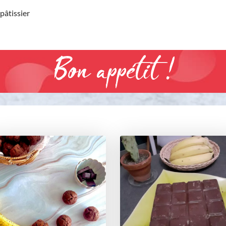
pâtissier
Bon appétit !