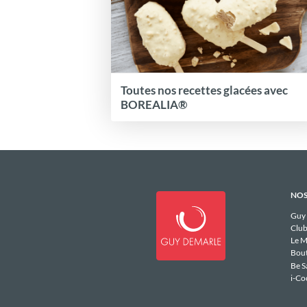
Toutes nos recettes glacées avec
BOREALIA®
NOS
Guy
Club
Le M
Bou
Be S
i-Co