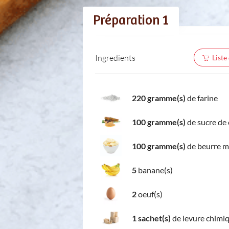
Préparation 1
Ingredients
Liste
220 gramme(s)
de farine
100 gramme(s)
de sucre de
100 gramme(s)
de beurre 
5
banane(s)
2
oeuf(s)
1 sachet(s)
de levure chimi