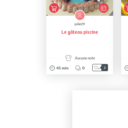
julie29
Le gâteau piscine
Aucune note
45
min
0
2