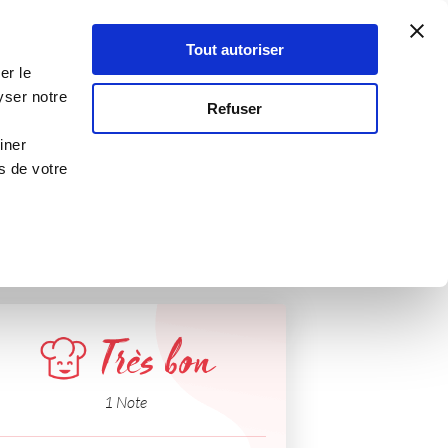
Atelier Culinaire
Le métier
Guy Demarle
Tout autoriser
Se connecter
S'inscrire
er le
yser notre
Refuser
iner
s de votre
Très bon
1 Note