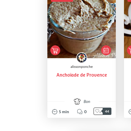
alissonponche
Anchoïade de Provence
Bon
5
min
0
44