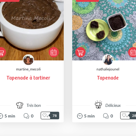
martine_mecoli
nathaliejounel
Tapenade à tartiner
Tapenade
Très bon
Délicieux
5
min
0
5
min
0
78
2