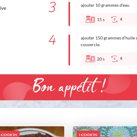
3
ajouter 10 grammes d'eau
live
4
15
s
4
ajouter 150 grammes d'huile d
couvercle.
4
20
s
Bon appétit !
I-COOK'IN
I-COOK'IN