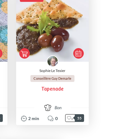
Sophie Le Texier
Conseillère Guy Demarle
Tapenade
Bon
2
min
0
8
55