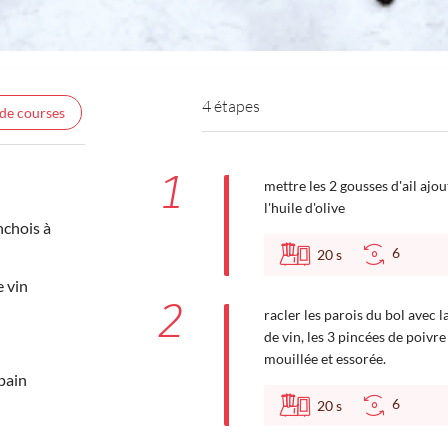
4 étapes
 de courses
1
mettre les 2 gousses d'ail ajo
l'huile d'olive
nchois à
6
20
s
e vin
2
racler les parois du bol avec 
de vin, les 3 pincées de poivr
mouillée et essorée.
pain
6
20
s