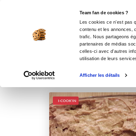
Le Club
i-Cook'in
Be Save
Boutique
Accueil
Recettes
Anchoïade camargu
Team fan de cookies ?
Les cookies ce n'est pas q
contenu et les annonces, d'
trafic. Nous partageons éga
partenaires de médias soci
celles-ci avec d'autres inf
utilisation de leurs service
Afficher les détails
I-COOK'IN