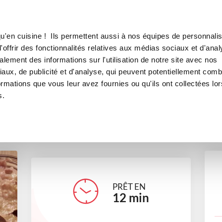
Canofea
Borealia
aise
LE MAG
LA BOUTIQUE
RECETTES
u'en cuisine ! Ils permettent aussi à nos équipes de personnalis
Anchoïade camarguaise
offrir des fonctionnalités relatives aux médias sociaux et d'anal
lement des informations sur l'utilisation de notre site avec nos
apéritifs
Saveurs de nos régions
aux, de publicité et d'analyse, qui peuvent potentiellement comb
ormations que vous leur avez fournies ou qu'ils ont collectées lor
s.
ludivinefoucault
PRÊT EN
12
min