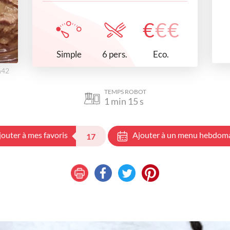
€
€
€
Simple
Eco.
6 pers.
h42
TEMPS ROBOT
1
min
15
s
jouter à mes favoris
Ajouter à un menu hebdom
17