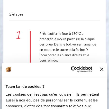
2 étapes
1
Préchauffer le four à 180°C .
préparer le moule palet sur la plaque
perforée. Dans le bol, verser l'amande
en poudre, le sucre et la farine. Y
incorporer les blancs d'œufs et le
beurre mou.
4
1
min
30
s
2
Verser la pâte dans le moule palet.
Team fan de cookies ?
Couper en lamelle les poires et les
Les cookies ce n'est pas qu'en cuisine ! Ils permettent
déposer sur la pâte. Enfourner dans le
aussi à nos équipes de personnaliser le contenu et les
four cuisson 20-25 min. A la sorti du
annonces, d'offrir des fonctionnalités relatives aux
four faire un nappage au pinceau avec