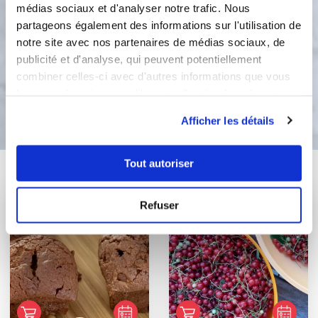
médias sociaux et d'analyser notre trafic. Nous
de la confiture d'abricot pour la
partageons également des informations sur l'utilisation de
brillance. Laisser refroidir avant de
notre site avec nos partenaires de médias sociaux, de
démouler
publicité et d'analyse, qui peuvent potentiellement
combiner celles-ci avec d'autres informations que vous
leur avez fournies ou qu'ils ont collectées lors de votre
Bon appétit !
utilisation de leurs services.
Afficher les détails
Tout autoriser
Vous aimerez aussi ...
Refuser