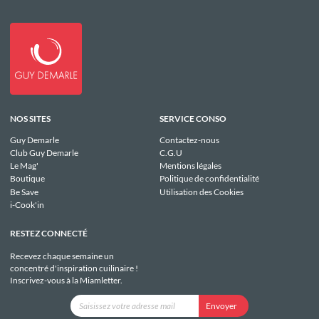
NOS SITES
SERVICE CONSO
Guy Demarle
Contactez-nous
Club Guy Demarle
C.G.U
Le Mag'
Mentions légales
Boutique
Politique de confidentialité
Be Save
Utilisation des Cookies
i-Cook'in
RESTEZ CONNECTÉ
Recevez chaque semaine un
concentré d'inspiration cuilinaire !
Inscrivez-vous à la Miamletter.