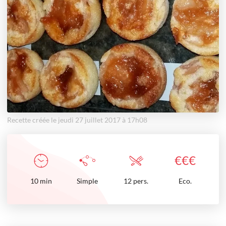
Recette créée le jeudi 27 juillet 2017 à 17h08
€
€
€
10
min
Simple
12 pers.
Eco.