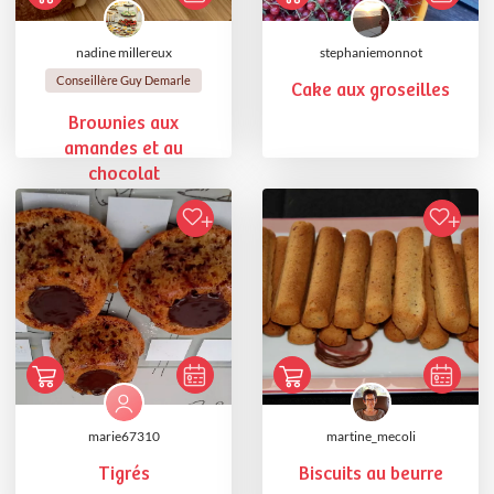
nadine millereux
stephaniemonnot
Conseillère Guy Demarle
Cake aux groseilles
Brownies aux
amandes et au
chocolat
marie67310
martine_mecoli
Tigrés
Biscuits au beurre