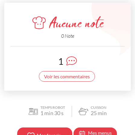
Aucune note
0 Note
1
Voir les commentaires
TEMPS ROBOT
CUISSON
1
min
30
s
25
min
Mes menus