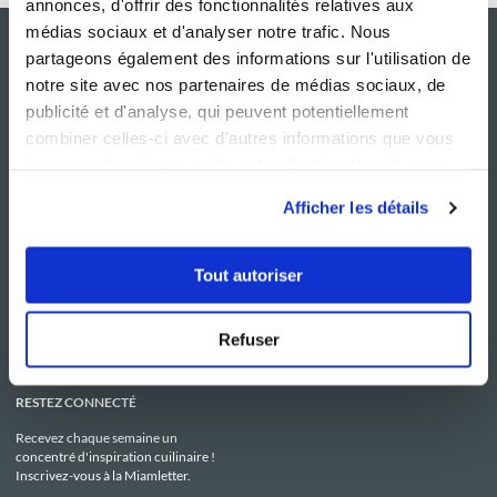
annonces, d'offrir des fonctionnalités relatives aux
médias sociaux et d'analyser notre trafic. Nous
partageons également des informations sur l'utilisation de
notre site avec nos partenaires de médias sociaux, de
publicité et d'analyse, qui peuvent potentiellement
combiner celles-ci avec d'autres informations que vous
leur avez fournies ou qu'ils ont collectées lors de votre
utilisation de leurs services.
Afficher les détails
NOS SITES
SERVICE CONSO
Guy Demarle
Contactez-nous
Tout autoriser
Club Guy Demarle
C.G.U
Le Mag'
Mentions légales
Boutique
Politique de confidentialité
Be Save
Utilisation des Cookies
Refuser
i-Cook'in
RESTEZ CONNECTÉ
Recevez chaque semaine un
concentré d'inspiration cuilinaire !
Inscrivez-vous à la Miamletter.