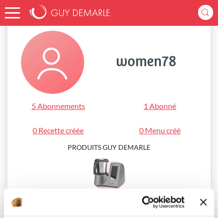
Accueil
women78
women78
5 Abonnements
1 Abonné
0 Recette créée
0 Menu créé
PRODUITS GUY DEMARLE
i-Cook’in®