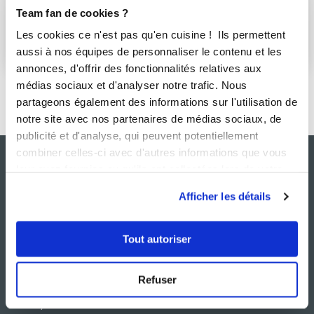
i-Cook’in®
Team fan de cookies ?
Les cookies ce n'est pas qu'en cuisine ! Ils permettent
S'abonner
aussi à nos équipes de personnaliser le contenu et les
annonces, d'offrir des fonctionnalités relatives aux
médias sociaux et d'analyser notre trafic. Nous
partageons également des informations sur l'utilisation de
notre site avec nos partenaires de médias sociaux, de
publicité et d'analyse, qui peuvent potentiellement
combiner celles-ci avec d'autres informations que vous
leur avez fournies ou qu'ils ont collectées lors de votre
utilisation de leurs services.
Afficher les détails
Tout autoriser
NOS SITES
SERVICE CONSO
Refuser
Guy Demarle
Contactez-nous
Club Guy Demarle
C.G.U