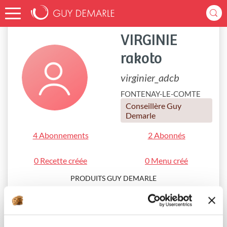
Accueil
virginier_adcb
VIRGINIE
rakoto
virginier_adcb
FONTENAY-LE-COMTE
Conseillère Guy
Demarle
4 Abonnements
2 Abonnés
0 Recette créée
0 Menu créé
PRODUITS GUY DEMARLE