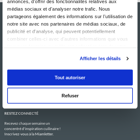
annonces, d'offrir des fonctionnalités relatives aux
médias sociaux et d'analyser notre trafic. Nous
partageons également des informations sur l'utilisation de
notre site avec nos partenaires de médias sociaux, de
publicité et d'analyse, qui peuvent potentiellement
combiner celles-ci avec d'autres informations que vous
leur avez fournies ou qu'ils ont collectées lors de votre
utilisation de leurs services.
Afficher les détails
NOS SITES
SERVICE CONSO
Guy Demarle
Contactez-nous
Tout autoriser
Club Guy Demarle
C.G.U
Le Mag'
Mentions légales
Boutique
Politique de confidentialité
Be Save
Utilisation des Cookies
Refuser
i-Cook'in
RESTEZ CONNECTÉ
Recevez chaque semaine un
concentré d'inspiration cuilinaire !
Inscrivez-vous à la Miamletter.