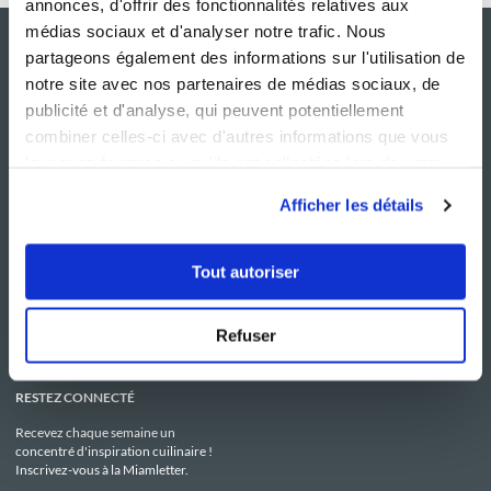
annonces, d'offrir des fonctionnalités relatives aux
médias sociaux et d'analyser notre trafic. Nous
partageons également des informations sur l'utilisation de
notre site avec nos partenaires de médias sociaux, de
publicité et d'analyse, qui peuvent potentiellement
combiner celles-ci avec d'autres informations que vous
leur avez fournies ou qu'ils ont collectées lors de votre
utilisation de leurs services.
Afficher les détails
NOS SITES
SERVICE CONSO
Guy Demarle
Contactez-nous
Tout autoriser
Club Guy Demarle
C.G.U
Le Mag'
Mentions légales
Boutique
Politique de confidentialité
Be Save
Utilisation des Cookies
Refuser
i-Cook'in
RESTEZ CONNECTÉ
Recevez chaque semaine un
concentré d'inspiration cuilinaire !
Inscrivez-vous à la Miamletter.