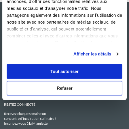
annonces, d'offrir des fonctionnalités relatives aux
médias sociaux et d'analyser notre trafic. Nous
partageons également des informations sur l'utilisation de
notre site avec nos partenaires de médias sociaux, de
publicité et d'analyse, qui peuvent potentiellement
combiner celles-ci avec d'autres informations que vous
leur avez fournies ou qu'ils ont collectées lors de votre
utilisation de leurs services.
Afficher les détails
NOS SITES
SERVICE CONSO
Guy Demarle
Contactez-nous
Tout autoriser
Club Guy Demarle
C.G.U
Le Mag'
Mentions légales
Boutique
Politique de confidentialité
Be Save
Utilisation des Cookies
Refuser
i-Cook'in
RESTEZ CONNECTÉ
Recevez chaque semaine un
concentré d'inspiration cuilinaire !
Inscrivez-vous à la Miamletter.