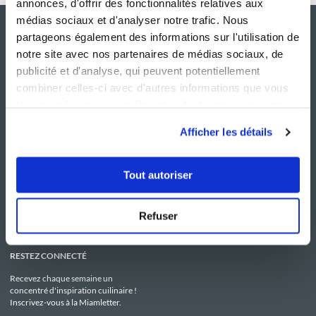
annonces, d'offrir des fonctionnalités relatives aux
médias sociaux et d'analyser notre trafic. Nous
partageons également des informations sur l'utilisation de
notre site avec nos partenaires de médias sociaux, de
publicité et d'analyse, qui peuvent potentiellement
combiner celles-ci avec d'autres informations que vous
leur avez fournies ou qu'ils ont collectées lors de votre
utilisation de leurs services.
Afficher les détails
NOS SITES
SERVICE CONSO
Guy Demarle
Contactez-nous
Tout autoriser
Club Guy Demarle
C.G.U
Le Mag'
Mentions légales
Boutique
Politique de confidentialité
Be Save
Utilisation des Cookies
Refuser
i-Cook'in
RESTEZ CONNECTÉ
Recevez chaque semaine un
concentré d'inspiration cuilinaire !
Inscrivez-vous à la Miamletter.