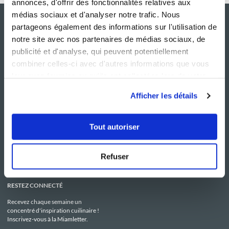
annonces, d'offrir des fonctionnalités relatives aux
médias sociaux et d'analyser notre trafic. Nous
partageons également des informations sur l'utilisation de
notre site avec nos partenaires de médias sociaux, de
publicité et d'analyse, qui peuvent potentiellement
combiner celles-ci avec d'autres informations que vous
leur avez fournies ou qu'ils ont collectées lors de votre
utilisation de leurs services.
Afficher les détails
NOS SITES
SERVICE CONSO
Guy Demarle
Contactez-nous
Tout autoriser
Club Guy Demarle
C.G.U
Le Mag'
Mentions légales
Boutique
Politique de confidentialité
Be Save
Utilisation des Cookies
Refuser
i-Cook'in
RESTEZ CONNECTÉ
Recevez chaque semaine un
concentré d'inspiration cuilinaire !
Inscrivez-vous à la Miamletter.