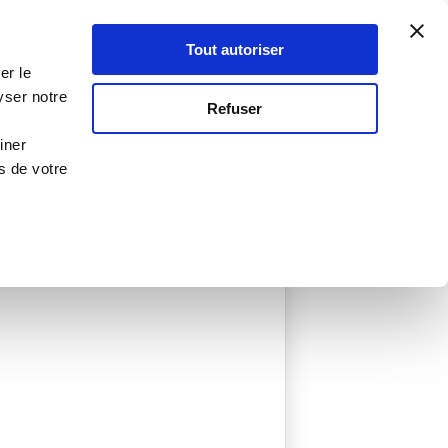
Atelier Culinaire
Le métier
Guy Demarle
Tout autoriser
Se connecter
S'inscrire
er le
yser notre
Refuser
iner
s de votre
éée
0 Menu créé