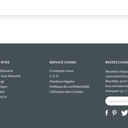
 SITES
SERVICE CONSO
RESTEZ CON
 Demarle
Contactez-nous
Recevez chaqu
 Guy Demarle
C.G.U
concentré d'ins
Recettes, portra
ag'
Mentions légales
trucs et astuce
tique
Politique de confidentialité
manquer ça ;-)
ave
Utilisation des Cookies
ok'in