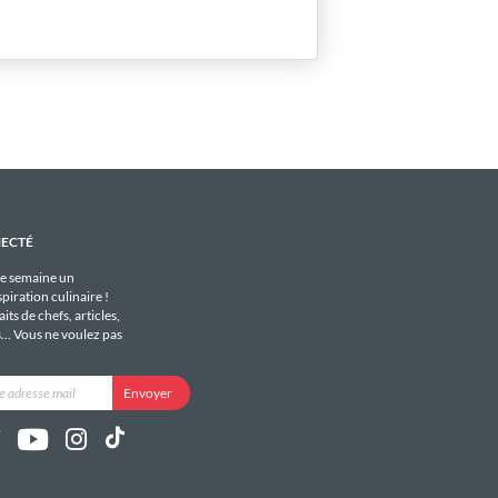
NECTÉ
e semaine un
piration culinaire !
its de chefs, articles,
s... Vous ne voulez pas