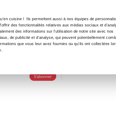
Canofea
Borealia
LE MAG
LA BOUTIQUE
RECETTES
u'en cuisine ! Ils permettent aussi à nos équipes de personnalis
offrir des fonctionnalités relatives aux médias sociaux et d'anal
lement des informations sur l'utilisation de notre site avec nos
aux, de publicité et d'analyse, qui peuvent potentiellement comb
valsurleweb
ormations que vous leur avez fournies ou qu'ils ont collectées lor
s.
9 Abonnements
2 Abonnés
0 Recette cr
S'abonner