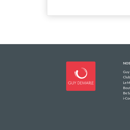
NOS
Guy
Club
Le M
Bou
Be S
i-Co