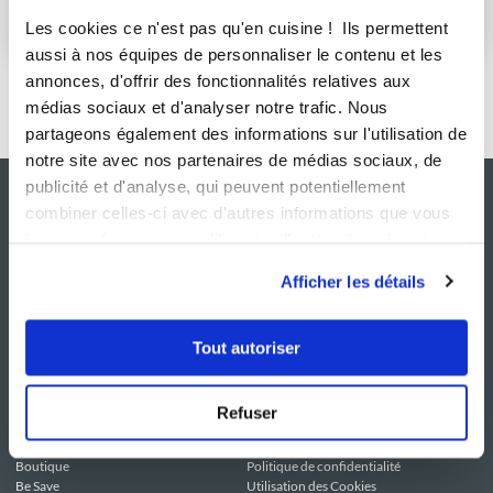
S'abonner
Les cookies ce n'est pas qu'en cuisine ! Ils permettent
aussi à nos équipes de personnaliser le contenu et les
annonces, d'offrir des fonctionnalités relatives aux
médias sociaux et d'analyser notre trafic. Nous
partageons également des informations sur l'utilisation de
notre site avec nos partenaires de médias sociaux, de
publicité et d'analyse, qui peuvent potentiellement
combiner celles-ci avec d'autres informations que vous
leur avez fournies ou qu'ils ont collectées lors de votre
utilisation de leurs services.
Afficher les détails
Tout autoriser
NOS SITES
SERVICE CONSO
Guy Demarle
Contactez-nous
Refuser
Club Guy Demarle
C.G.U
Le Mag'
Mentions légales
Boutique
Politique de confidentialité
Be Save
Utilisation des Cookies