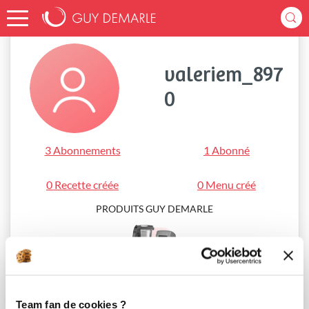
Accueil
valeriem_8970
valeriem_897
0
3 Abonnements
1 Abonné
0 Recette créée
0 Menu créé
PRODUITS GUY DEMARLE
i-Cook’in®
Team fan de cookies ?