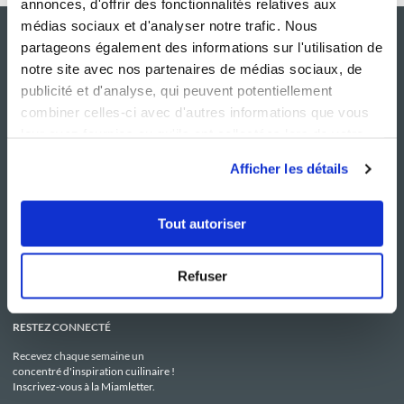
annonces, d'offrir des fonctionnalités relatives aux
médias sociaux et d'analyser notre trafic. Nous
partageons également des informations sur l'utilisation de
notre site avec nos partenaires de médias sociaux, de
publicité et d'analyse, qui peuvent potentiellement
combiner celles-ci avec d'autres informations que vous
leur avez fournies ou qu'ils ont collectées lors de votre
utilisation de leurs services.
Afficher les détails
NOS SITES
SERVICE CONSO
Guy Demarle
Contactez-nous
Tout autoriser
Club Guy Demarle
C.G.U
Le Mag'
Mentions légales
Boutique
Politique de confidentialité
Be Save
Utilisation des Cookies
Refuser
i-Cook'in
RESTEZ CONNECTÉ
Recevez chaque semaine un
concentré d'inspiration cuilinaire !
Inscrivez-vous à la Miamletter.