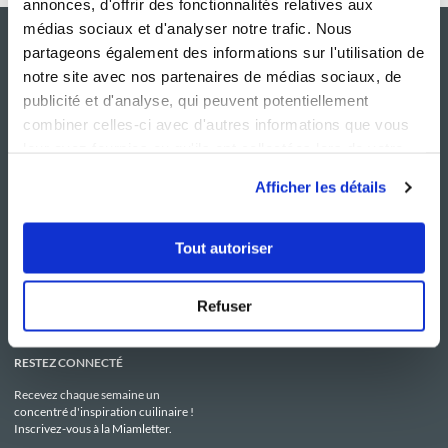
annonces, d'offrir des fonctionnalités relatives aux
médias sociaux et d'analyser notre trafic. Nous
partageons également des informations sur l'utilisation de
notre site avec nos partenaires de médias sociaux, de
publicité et d'analyse, qui peuvent potentiellement
combiner celles-ci avec d'autres informations que vous
leur avez fournies ou qu'ils ont collectées lors de votre
utilisation de leurs services.
Afficher les détails
NOS SITES
SERVICE CONSO
Guy Demarle
Contactez-nous
Tout autoriser
Club Guy Demarle
C.G.U
Le Mag'
Mentions légales
Boutique
Politique de confidentialité
Be Save
Utilisation des Cookies
Refuser
i-Cook'in
RESTEZ CONNECTÉ
Recevez chaque semaine un
concentré d'inspiration cuilinaire !
Inscrivez-vous à la Miamletter.