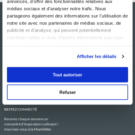
annonces, d'offrir des fonctionnalités relatives aux
médias sociaux et d'analyser notre trafic. Nous
partageons également des informations sur l'utilisation de
notre site avec nos partenaires de médias sociaux, de
publicité et d'analyse, qui peuvent potentiellement
combiner celles-ci avec d'autres informations que vous
leur avez fournies ou qu'ils ont collectées lors de votre
utilisation de leurs services.
Afficher les détails
NOS SITES
SERVICE CONSO
Guy Demarle
Contactez-nous
Tout autoriser
Club Guy Demarle
C.G.U
Le Mag'
Mentions légales
Boutique
Politique de confidentialité
Be Save
Utilisation des Cookies
Refuser
i-Cook'in
RESTEZ CONNECTÉ
Recevez chaque semaine un
concentré d'inspiration cuilinaire !
Inscrivez-vous à la Miamletter.